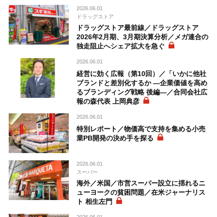
2026.06.01
ドラッグストア
ドラッグストア最前線／ドラッグストア
2026年2月期、3月期決算分析／メガ連合の
独走阻止へシェア拡大を急ぐ
2026.06.01
経営に効く広報（第10回）／「いかに他社
ブランドと差別化するか ―企業価値を高め
るブランディング戦略 後編―／合同会社広
報の森代表 上岡典彦
2026.06.01
特別レポート／物価高で支持を集める小売
業PB開発の決め手を探る
2026.06.01
スーパー
海外／米国／市営スーパー設立に揺れるニ
ューヨークの貧困問題／在米ジャーナリス
ト 相生左門
2026.06.01