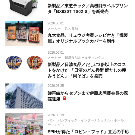
新製品／東芝テック／高機能ラベルプリン
タ「BX820T-TS02-S」を新発売
2026.06.01
メーカー
丸大食品
丸大食品、リュウジ考案レシピ付き「燻製
屋」オリジナルブックカバーを制作
2026.06.01
メーカー
日清食品ホールディングス
新製品／日清食品／だしに3倍以上のコス
トをかけた 「日清のどん兵衛 鰹だしの極
みうどん」「同そば」を発売
2026.05.25
卸再編からセブンまで伊藤忠岡藤会長の深
謀遠慮
2026.05.19
パン・パシフィック・インターナショナル・ホール
ディングス
PPIHが得た「ロビン・フッド」直近の手応