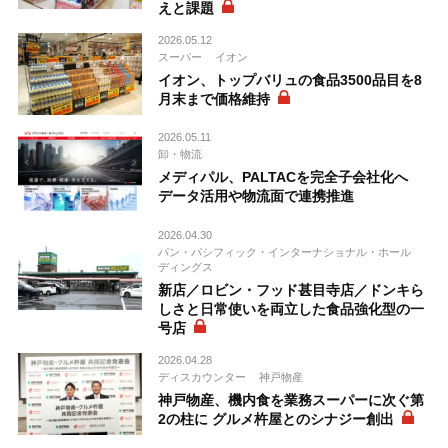
えと課題
2026.05.12
スーパー
イオン
イオン、トップバリュの食品3500品目を8
月末まで価格維持
2026.05.11
卸・物流
メディパル、PALTACを完全子会社化へ
データ活用や物流面で連携推進
2026.04.30
パン・パシフィック・インターナショナル・ホール
ディングス
新店／ロビン・フッド甚目寺店／ドンキら
しさと日常使いを両立した食品強化型の一
号店
2026.04.28
ディスカウンター
神戸物産
神戸物産、機内食を業務スーパーに次ぐ第
2の柱に グルメ杵屋とのシナジー創出