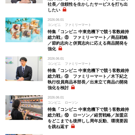
社長／信頼性を生かしたサービスを打ち出
したい
2026.06.01
コンビニ
ファミリーマート
特集「コンビニ 中東危機下で競う客数維持
総力戦」⑧ ファミリーマート／商品戦略
／節約志向と併買志向に応える商品開発を
強化
2026.06.01
コンビニ
ファミリーマート
特集「コンビニ 中東危機下で競う客数維持
総力戦」⑨ ファミリーマート／木下紀之
執行役員商品本部長／出来立て商品の開発
強化を検討
2026.06.01
コンビニ
ローソン
特集「コンビニ 中東危機下で競う客数維持
総力戦」⑩ ローソン／経営戦略／加盟店
をどこまでも後押しし周年反動、環境要因
を跳ね返す