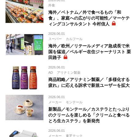
外食
海外／ベトナム／外で食べるもの「和
食」、家庭への広がりの可能性／マーケテ
ィングコンサルタント 今村信人
2026.06.01
スーパー
カルフール
海外／欧州／リテールメディア急成長で米
国を猛追／ベルギー在住ジャーナリスト 栗
田路子
2026.06.01
AD
アリナミン製薬
商品戦略／アリナミン製薬／「多様化する
疲れ」に応える訴求で新規ユーザーを拡大
2026.06.01
メーカー
モンテール
新製品／モンテール／カステラとたっぷり
のクリームを楽しめる「クリームと食べる
とろ生カステラ」を新発売
2026.06.01
メーカー
東芝テック