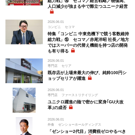
総力戦」⑭ セコマ／経営戦略／物価高、
人口減少が強まる中で際立つユニーク経営
2026.06.01
コンビニ
セコマ
特集「コンビニ 中東危機下で競う客数維持
総力戦」⑮ セコマ／赤尾洋昭 社長／地方
ではスーパーの代替え機能を持つ店の開発
も有り得る
2026.06.01
専門店
セリア
既存店が上場来最大の伸び、純粋100円シ
ョップセリアが躍進
2026.06.01
専門店
ファーストリテイリング
ユニクロ躍進の陰で密かに変身｢GU大改
革｣の成否
2026.06.01
外食
ゼンショーホールディングス
「ゼンショー2代目」消費税ゼロやるべき