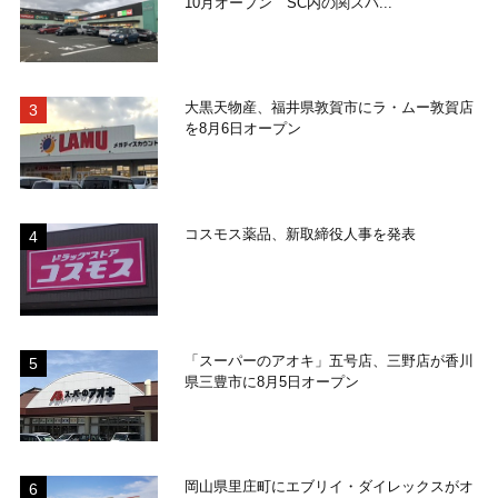
10月オープン SC内の関スパ...
大黒天物産、福井県敦賀市にラ・ムー敦賀店
を8月6日オープン
コスモス薬品、新取締役人事を発表
「スーパーのアオキ」五号店、三野店が香川
県三豊市に8月5日オープン
岡山県里庄町にエブリイ・ダイレックスがオ