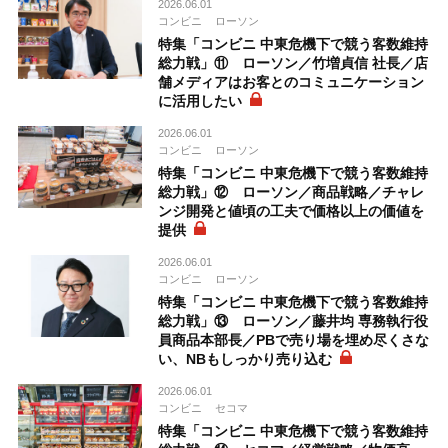
2026.06.01
コンビニ
ローソン
特集「コンビニ 中東危機下で競う客数維持
総力戦」⑪ ローソン／竹増貞信 社長／店
舗メディアはお客とのコミュニケーション
に活用したい
2026.06.01
コンビニ
ローソン
特集「コンビニ 中東危機下で競う客数維持
総力戦」⑫ ローソン／商品戦略／チャレ
ンジ開発と値頃の工夫で価格以上の価値を
提供
2026.06.01
コンビニ
ローソン
特集「コンビニ 中東危機下で競う客数維持
総力戦」⑬ ローソン／藤井均 専務執行役
員商品本部長／PBで売り場を埋め尽くさな
い、NBもしっかり売り込む
2026.06.01
コンビニ
セコマ
特集「コンビニ 中東危機下で競う客数維持