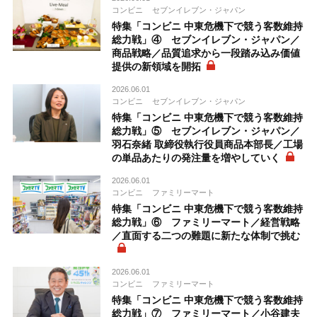
コンビニ
セブンイレブン・ジャパン
特集「コンビニ 中東危機下で競う客数維持
総力戦」④ セブンイレブン・ジャパン／
商品戦略／品質追求から一段踏み込み価値
提供の新領域を開拓
2026.06.01
コンビニ
セブンイレブン・ジャパン
特集「コンビニ 中東危機下で競う客数維持
総力戦」⑤ セブンイレブン・ジャパン／
羽石奈緒 取締役執行役員商品本部長／工場
の単品あたりの発注量を増やしていく
2026.06.01
コンビニ
ファミリーマート
特集「コンビニ 中東危機下で競う客数維持
総力戦」⑥ ファミリーマート／経営戦略
／直面する二つの難題に新たな体制で挑む
2026.06.01
コンビニ
ファミリーマート
特集「コンビニ 中東危機下で競う客数維持
総力戦」⑦ ファミリーマート／小谷建夫