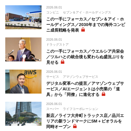
2026.06.01
コンビニ
セブン＆アイ・ホールディングス
この一手にフォーカス／セブン＆アイ・ホ
ールディングス／2030年までの海外コンビ
ニ成長戦略を発表
2026.06.01
ドラッグストア
この一手にフォーカス／ウエルシア共栄会
／ツルハとの統合後も変わらぬ盛況ぶりを
見せる
2026.06.01
サービス
アマゾンウェブサービス
デジタル変革への提言／アマゾンウェブサ
ービス／AIエージェントは小売業の「道
具」から「同僚」に進化する
2026.06.01
スーパー
ライフコーポレーション
新店／ライフ大井町トラックス店／品川エ
リアの新ランドマークにSM＋ビオラルを
同時オープン