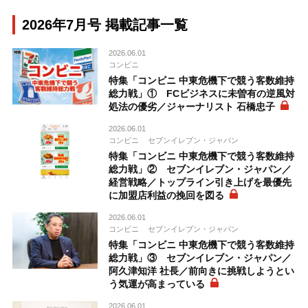
2026年7月号 掲載記事一覧
2026.06.01
コンビニ
特集「コンビニ 中東危機下で競う客数維持
総力戦」① FCビジネスに未曽有の逆風対
処法の優劣／ジャーナリスト 石橋忠子
2026.06.01
コンビニ
セブンイレブン・ジャパン
特集「コンビニ 中東危機下で競う客数維持
総力戦」② セブンイレブン・ジャパン／
経営戦略／トップライン引き上げを最優先
に加盟店利益の挽回を図る
2026.06.01
コンビニ
セブンイレブン・ジャパン
特集「コンビニ 中東危機下で競う客数維持
総力戦」③ セブンイレブン・ジャパン／
阿久津知洋 社長／前向きに挑戦しようとい
う気運が高まっている
2026.06.01