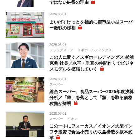
ではない納得の理由
2026.06.01
まいばすけっとを標的に都市型小型スーパ
ー激戦の様相
2026.06.01
ドラッグストア
スギホールディングス
この人に聞く／スギホールディングス 杉浦
克典 社長／水平・垂直の仲間作りでビジネ
スモデルを拡張していく
2026.06.01
スーパー
総合スーパー、食品スーパー2025年度決算
分析／「率」を落として「額」を取る価格
攻勢が鮮明
2026.06.01
スーパー
イオン
この一手にフォーカス／イオン／大型イン
フラ投資で食品小売りの収益構造を抜本変
革