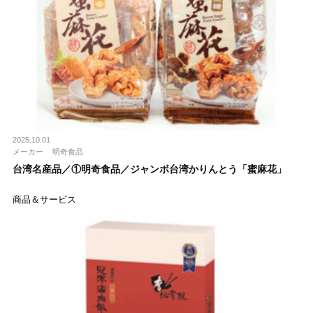
2025.10.01
メーカー
明奇食品
台湾名産品／①明奇食品／ジャンボ台湾かりんとう「蜜麻花」
商品＆サービス