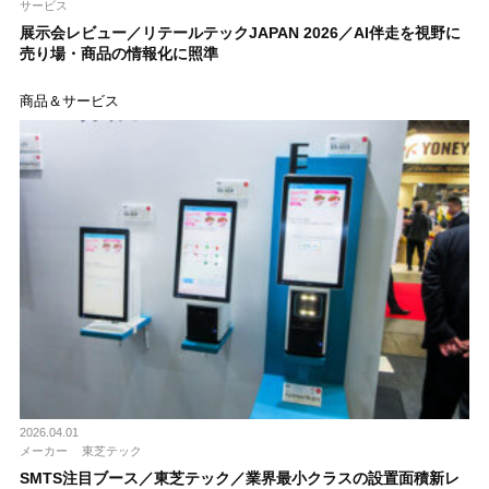
サービス
展示会レビュー／リテールテックJAPAN 2026／AI伴走を視野に
売り場・商品の情報化に照準
商品＆サービス
2026.04.01
メーカー
東芝テック
SMTS注目ブース／東芝テック／業界最小クラスの設置面積新レ