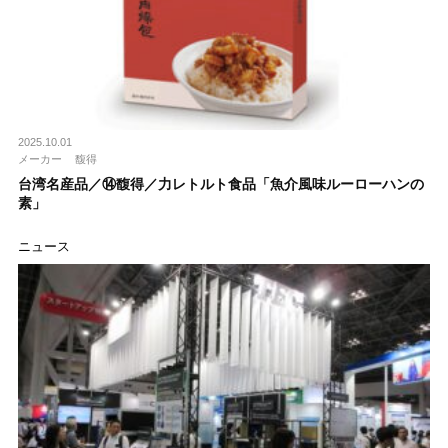
2025.10.01
メーカー
馥得
台湾名産品／⑭馥得／⼒レトルト食品「⿂介⾵味ルーローハンの
素」
ニュース