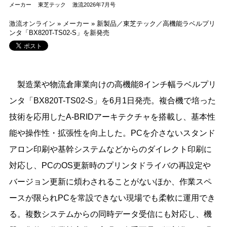
メーカー
東芝テック
激流2026年7月号
激流オンライン
»
メーカー
»
新製品／東芝テック／高機能ラベルプリ
ンタ「BX820T-TS02-S」を新発売
製造業や物流倉庫業向けの高機能8インチ幅ラベルプリ
ンタ「BX820T-TS02-S」を6月1日発売。複合機で培った
技術を応用したA-BRIDアーキテクチャを搭載し、基本性
能や操作性・拡張性を向上した。PCを介さないスタンド
アロン印刷や基幹システムなどからのダイレクト印刷に
対応し、PCのOS更新時のプリンタドライバの再設定や
バージョン更新に煩わされることがないほか、作業スペ
ースが限られPCを常設できない現場でも柔軟に運用でき
る。複数システムからの同時データ受信にも対応し、機