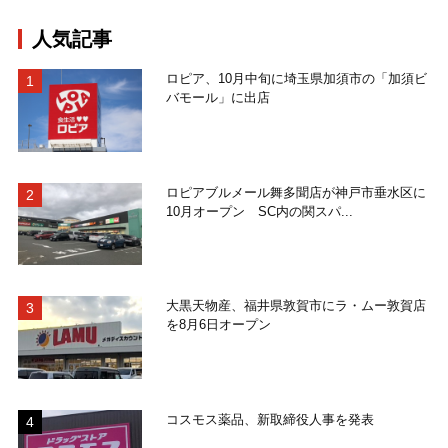
人気記事
ロピア、10月中旬に埼玉県加須市の「加須ビ
バモール」に出店
ロピアブルメール舞多聞店が神戸市垂水区に
10月オープン SC内の関スパ...
大黒天物産、福井県敦賀市にラ・ムー敦賀店
を8月6日オープン
コスモス薬品、新取締役人事を発表