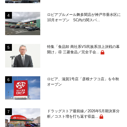
ロピアブルメール舞多聞店が神戸市垂水区に
10月オープン SC内の関スパ...
特集「食品卸 商社系VS民族系頂上決戦の幕
開け」④ 三菱食品／完全子会...
ロピア、滋賀1号店「彦根ナフコ店」を今秋
オープン
ドラッグストア最前線／2026年5月期決算分
析／コスト増を打ち返す収益...