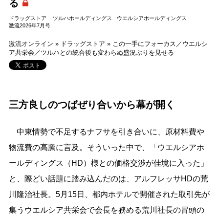
る
ドラッグストア
ツルハホールディングス
ウエルシアホールディングス
激流2026年7月号
激流オンライン
»
ドラッグストア
»
この一手にフォーカス／ウエルシ
ア共栄会／ツルハとの統合後も変わらぬ盛況ぶりを見せる
三方良しのつばぜり合いから幕が開く
中東情勢で不足するナフサを引き合いに、原材料費や
物流費の高騰に言及。そういった中で、「ウエルシアホ
ールディングス（HD）様との価格交渉が佳境に入った」
と、際どい話題に踏み込んだのは、アルフレッサHDの荒
川隆治社長。5月15日、都内ホテルで開催された取引先が
集うウエルシア共栄会で会長を務める荒川社長の冒頭の