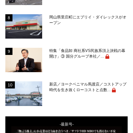
岡山県里庄町にエブリイ・ダイレックスがオ
ープン
特集「食品卸 商社系VS民族系頂上決戦の幕
開け」③ 国分グループ本社／...
新店／ヨークベニマル馬渡店／コストアップ
時代を生き抜くローコストと点数...
-最新号-