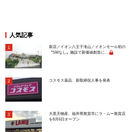
人気記事
新店／イオン八王子滝山／イオンモール初の
〝SMなし〟施設で新価値創造に...
コスモス薬品、新取締役人事を発表
大黒天物産、福井県敦賀市にラ・ムー敦賀店
を8月6日オープン