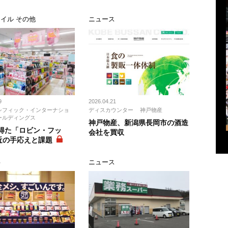
イル その他
ニュース
9
2026.04.21
シフィック・インターナショ
ディスカウンター
神戸物産
ールディングス
神戸物産、新潟県長岡市の酒造
が得た「ロビン・フッ
会社を買収
近の手応えと課題
事
ニュース