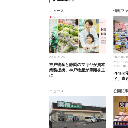
ニュース
情報ファ
2026.05.26
2026.05.1
パン・パ
神戸物産と静岡のマキヤが資本
ナル・ホ
業務提携、神戸物産が筆頭株主
PPIH
に
ド」直
ニュース
公開記