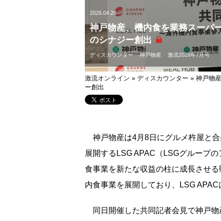
2026.04.28
神戸物産、機内食を業務スーパー
のシナジー創出
ディスカウンター
神戸物産
激流2026年7月号
激流オンライン
»
ディスカウンター
»
神戸物産
ー創出
神戸物産は4月8日にグルメ杵屋と合弁
展開するLSG APAC（LSGグルー
食事業を新たな収益の柱に成長させる
内食事業を展開しており、LSG AP
同日開催した共同記者会見で神戸物