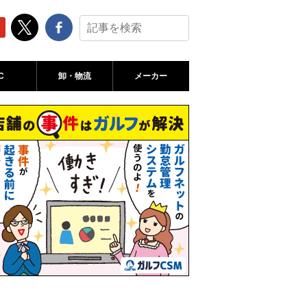
C
卸・物流
メーカー