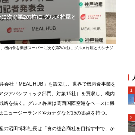
に次ぐ第2の柱に グルメ杵屋と
、機内食を業務スーパーに次ぐ第2の柱に グルメ杵屋とのシナジ
会社「MEAL HUB」を設立し、世界で機内食事業を
プのアジアパシフィック部門、対象15社）を買収し、機内
戦略を描く。グルメ杵屋は関西国際空港をベースに機
ACはニュージーランドやカナダなど15の拠点を持つ。
産の沼田博和社長は「食の総合商社を目指す中で、か