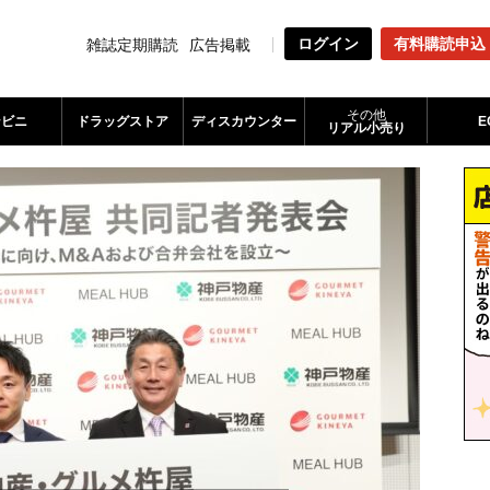
ログイン
有料購読申込
雑誌定期購読
広告掲載
その他
ンビニ
ドラッグストア
ディスカウンター
E
リアル小売り