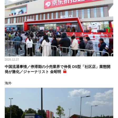
2025.12.27
中国流通事情／停滞期の小売業界で伸長 DS型「社区店」業態開
発が激化／ジャーナリスト 金昭明
海外