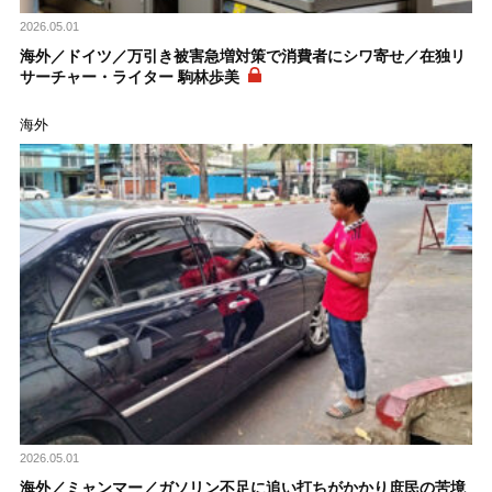
2026.05.01
海外／ドイツ／万引き被害急増対策で消費者にシワ寄せ／在独リ
サーチャー・ライター 駒林歩美
海外
2026.05.01
海外／ミャンマー／ガソリン不足に追い打ちがかかり庶民の苦境