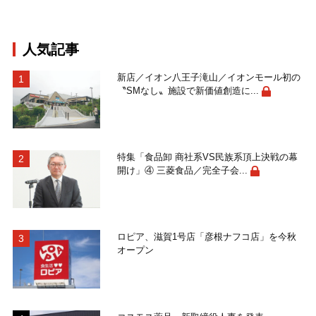
人気記事
新店／イオン八王子滝山／イオンモール初の
〝SMなし〟施設で新価値創造に...
特集「食品卸 商社系VS民族系頂上決戦の幕
開け」④ 三菱食品／完全子会...
ロピア、滋賀1号店「彦根ナフコ店」を今秋
オープン