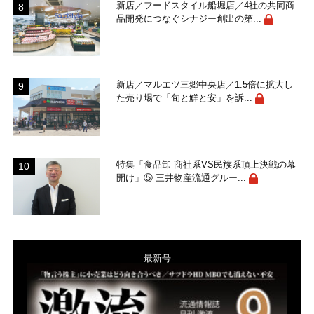
新店／フードスタイル船堀店／4社の共同商
品開発につなぐシナジー創出の第...
新店／マルエツ三郷中央店／1.5倍に拡大し
た売り場で「旬と鮮と安」を訴...
特集「食品卸 商社系VS民族系頂上決戦の幕
開け」⑤ 三井物産流通グルー...
-最新号-