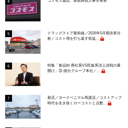
コスモス薬品、新取締役人事を発表
ドラッグストア最前線／2026年5月期決算分
析／コスト増を打ち返す収益...
特集「食品卸 商社系VS民族系頂上決戦の幕
開け」③ 国分グループ本社／...
新店／ヨークベニマル馬渡店／コストアップ
時代を生き抜くローコストと点数...