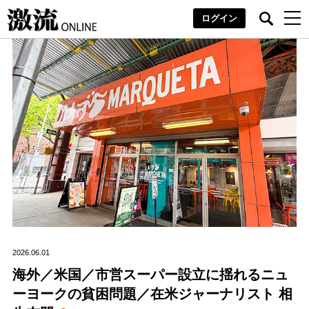
ログイン
2026.06.01
海外／米国／市営スーパー設立に揺れるニュ
ーヨークの貧困問題／在米ジャーナリスト 相