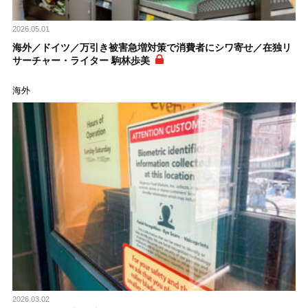
2026.05.01
海外／ドイツ／万引き被害急増対策で消費者にシワ寄せ／在独リ
サーチャー・ライター 駒林歩美
海外
2026.03.02