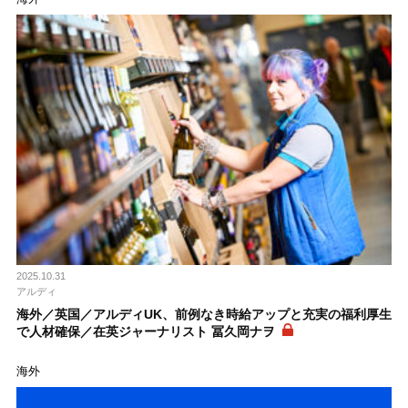
2025.10.31
アルディ
海外／英国／アルディUK、前例なき時給アップと充実の福利厚生
で人材確保／在英ジャーナリスト 冨久岡ナヲ
海外