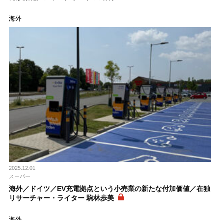
海外
2025.12.01
スーパー
海外／ドイツ／EV充電拠点という小売業の新たな付加価値／在独
リサーチャー・ライター 駒林歩美
海外