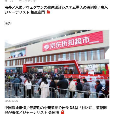
スーパー
ウェグマンズ
海外／米国／ウェグマンズ生体認証システム導入の深刻度／在米
ジャーナリスト 相生左門
海外
2025.12.27
中国流通事情／停滞期の小売業界で伸長 DS型「社区店」業態開
発が激化／ジャーナリスト 金昭明