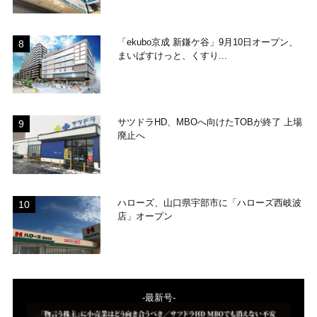
「ekubo京成 新鎌ケ谷」9月10日オープン、
まいばすけっと、くすり...
サツドラHD、MBOへ向けたTOBが終了 上場
廃止へ
ハローズ、山口県宇部市に「ハローズ西岐波
店」オープン
-最新号-