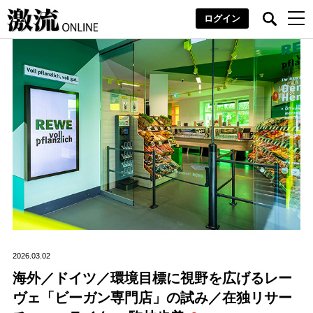
ログイン
2026.03.02
海外／ドイツ／環境目標に視野を広げるレー
ヴェ「ビーガン専門店」の試み／在独リサー