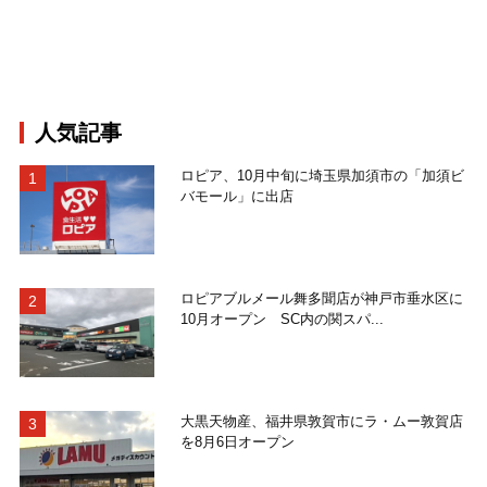
人気記事
ロピア、10月中旬に埼玉県加須市の「加須ビ
バモール」に出店
ロピアブルメール舞多聞店が神戸市垂水区に
10月オープン SC内の関スパ...
大黒天物産、福井県敦賀市にラ・ムー敦賀店
を8月6日オープン