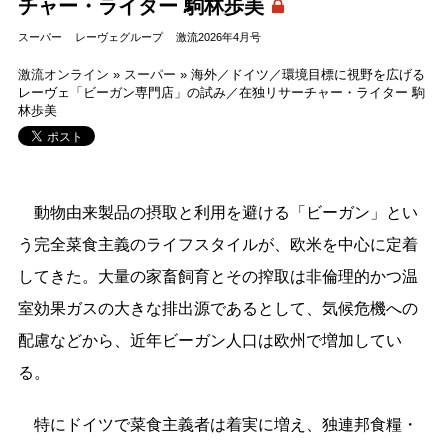
チャー・ライター 駒林歩美
スーパー
レーヴェグループ
激流2026年4月号
激流オンライン
»
スーパー
»
海外／ドイツ／環境目標に視野を広げる
レーヴェ「ビーガン専門店」の試み／在独リサーチャー・ライター 駒
林歩美
動物由来製品の摂取と利用を避ける「ビーガン」とい
う完全菜食主義のライフスタイルが、欧米を中心に定着
してきた。大量の家畜飼育とその搾取は非倫理的かつ温
室効果ガスの大きな排出源であるとして、気候危機への
配慮などから、近年ビーガン人口は欧州で増加してい
る。
特にドイツで菜食主義者は着実に増え、独連邦食糧・