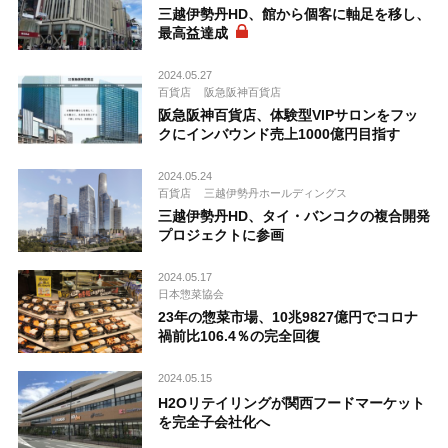
三越伊勢丹HD、館から個客に軸足を移し、
最高益達成
2024.05.27
百貨店
阪急阪神百貨店
阪急阪神百貨店、体験型VIPサロンをフッ
クにインバウンド売上1000億円目指す
2024.05.24
百貨店
三越伊勢丹ホールディングス
三越伊勢丹HD、タイ・バンコクの複合開発
プロジェクトに参画
2024.05.17
日本惣菜協会
23年の惣菜市場、10兆9827億円でコロナ
禍前比106.4％の完全回復
2024.05.15
H2Oリテイリングが関西フードマーケット
を完全子会社化へ