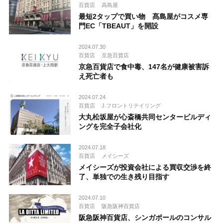
百貨店
高島屋
最短2タップで買い物 髙島屋がコスメ専
門EC「TBEAUT」を開設
2024.07.30
百貨店
京急百貨店
京急百貨店で食中毒、147名が健康被害訴
え死亡者も
2024.07.24
百貨店
J.フロントリテイリング
大丸松坂屋が心斎橋共同センタービルディ
ングを完全子会社化
2024.07.18
百貨店
メイシーズ
メイシーズが投資会社による買収交渉を終
了、単独での生き残り目指す
2024.07.10
百貨店
阪急阪神百貨店
阪急阪神百貨店、シンガポールのコンサル