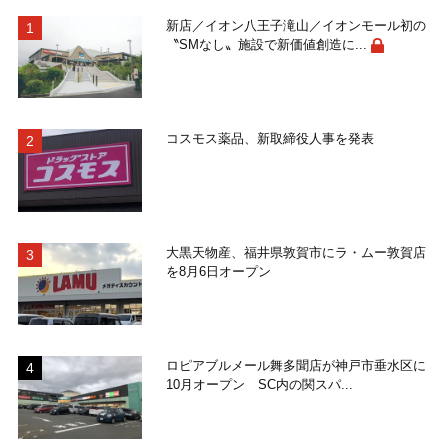
新店／イオン八王子滝山／イオンモール初の
〝SMなし〟施設で新価値創造に...
コスモス薬品、新取締役人事を発表
大黒天物産、福井県敦賀市にラ・ムー敦賀店
を8月6日オープン
ロピアブルメール舞多聞店が神戸市垂水区に
10月オープン SC内の関スパ...