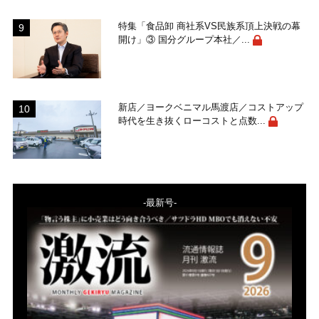
特集「食品卸 商社系VS民族系頂上決戦の幕
開け」③ 国分グループ本社／...
新店／ヨークベニマル馬渡店／コストアップ
時代を生き抜くローコストと点数...
-最新号-