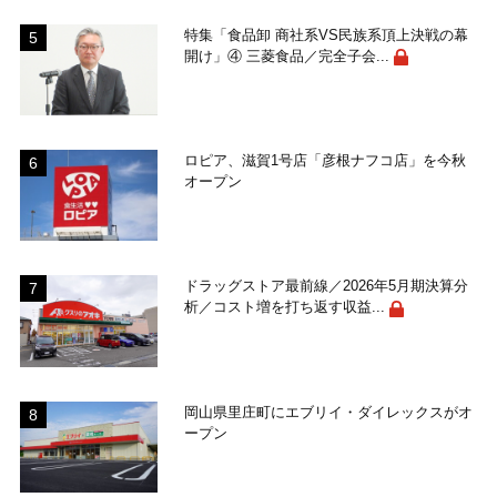
特集「食品卸 商社系VS民族系頂上決戦の幕
開け」④ 三菱食品／完全子会...
ロピア、滋賀1号店「彦根ナフコ店」を今秋
オープン
ドラッグストア最前線／2026年5月期決算分
析／コスト増を打ち返す収益...
岡山県里庄町にエブリイ・ダイレックスがオ
ープン