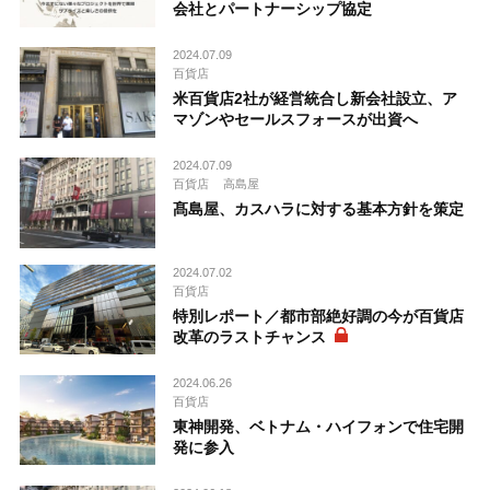
会社とパートナーシップ協定
2024.07.09
百貨店
米百貨店2社が経営統合し新会社設立、ア
マゾンやセールスフォースが出資へ
2024.07.09
百貨店
高島屋
髙島屋、カスハラに対する基本方針を策定
2024.07.02
百貨店
特別レポート／都市部絶好調の今が百貨店
改革のラストチャンス
2024.06.26
百貨店
東神開発、ベトナム・ハイフォンで住宅開
発に参入