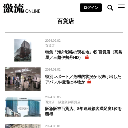
ログイン
百貨店
2024.09.02
百貨店
特集「海外戦略の現在地」⑮ 百貨店（高島
屋／三越伊勢丹HD）
2024.09.02
特別レポート／危機的状況から抜け出した
アパレル復活は本物か
2024.08.05
百貨店
阪急阪神百貨店
阪急阪神百貨店、8年連続顧客満足度1位を
獲得
2024.08.01