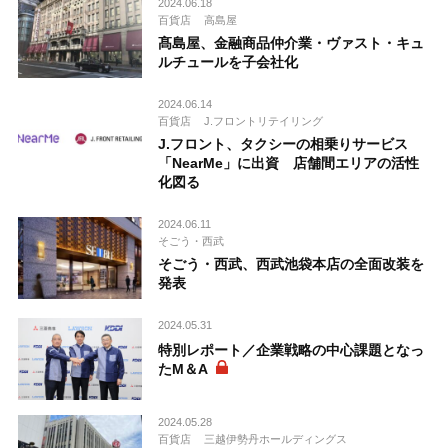
2024.06.18
百貨店
高島屋
髙島屋、金融商品仲介業・ヴァスト・キュ
ルチュールを子会社化
2024.06.14
百貨店
J.フロントリテイリング
J.フロント、タクシーの相乗りサービス
「NearMe」に出資 店舗間エリアの活性
化図る
2024.06.11
そごう・西武
そごう・西武、西武池袋本店の全面改装を
発表
2024.05.31
特別レポート／企業戦略の中心課題となっ
たM＆A
2024.05.28
百貨店
三越伊勢丹ホールディングス