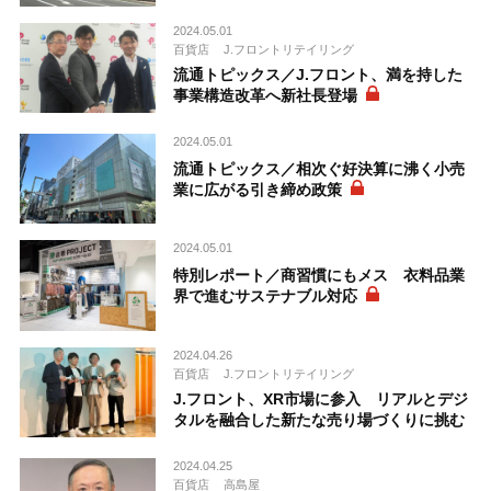
2024.05.01
百貨店
J.フロントリテイリング
流通トピックス／J.フロント、満を持した
事業構造改革へ新社長登場
2024.05.01
流通トピックス／相次ぐ好決算に沸く小売
業に広がる引き締め政策
2024.05.01
特別レポート／商習慣にもメス 衣料品業
界で進むサステナブル対応
2024.04.26
百貨店
J.フロントリテイリング
J.フロント、XR市場に参入 リアルとデジ
タルを融合した新たな売り場づくりに挑む
2024.04.25
百貨店
高島屋