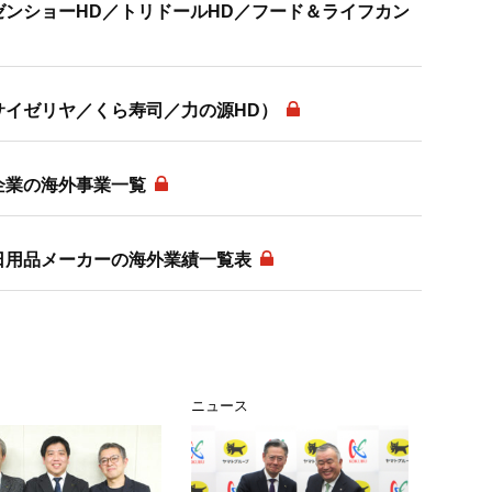
ゼンショーHD／トリドールHD／フード＆ライフカン
サイゼリヤ／くら寿司／力の源HD）
企業の海外事業一覧
日用品メーカーの海外業績一覧表
ニュース