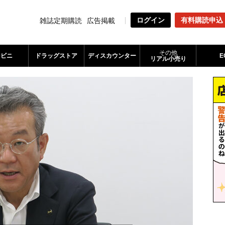
ログイン
有料購読申込
雑誌定期購読
広告掲載
その他
ンビニ
ドラッグストア
ディスカウンター
E
リアル小売り