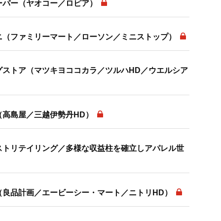
ーパー（ヤオコー／ロピア）
ニ（ファミリーマート／ローソン／ミニストップ）
グストア（マツキヨココカラ／ツルハHD／ウエルシア
（高島屋／三越伊勢丹HD）
ストリテイリング／多様な収益柱を確立しアパレル世
（良品計画／エービーシー・マート／ニトリHD）