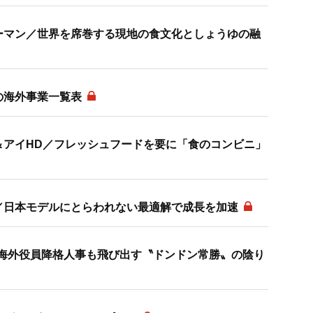
ーマン／世界を席巻する現地の食文化としょうゆの融
の海外事業一覧表
＆アイHD／フレッシュフードを要に「食のコンビニ」
／日本モデルにとらわれない最適解で成長を加速
H／海外役員降格人事も飛び出す〝ドンドン常勝〟の陰り