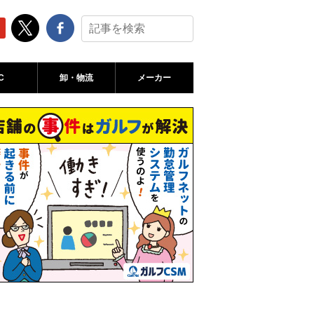
C
卸・物流
メーカー