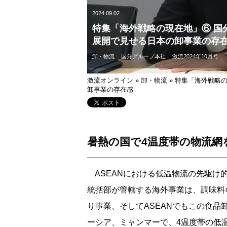
2024.09.02
特集「海外戦略の現在地」⑥ 国
展開で見せる日本の卸事業の存
卸・物流
国分グループ本社
激流2024年10月号
激流オンライン
»
卸・物流
»
特集「海外戦略の
卸事業の存在感
暑熱の国で4温度帯の物流網
ASEANにおける低温物流の先駆け
統括部が管轄する海外事業は、調味料
り事業、そしてASEANでもこの食
ーシア、ミャンマーで、4温度帯の低