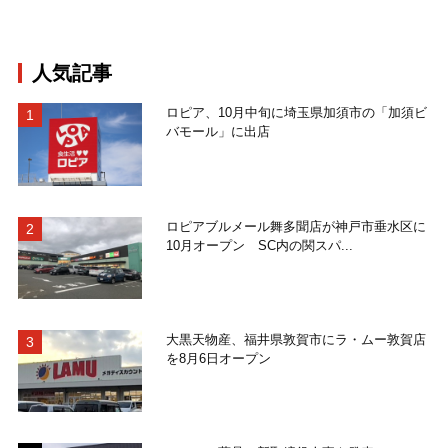
人気記事
ロピア、10月中旬に埼玉県加須市の「加須ビ
バモール」に出店
ロピアブルメール舞多聞店が神戸市垂水区に
10月オープン SC内の関スパ...
大黒天物産、福井県敦賀市にラ・ムー敦賀店
を8月6日オープン