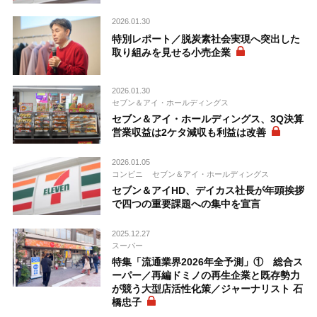
2026.01.30
特別レポート／脱炭素社会実現へ突出した
取り組みを見せる小売企業
2026.01.30
セブン＆アイ・ホールディングス
セブン＆アイ・ホールディングス、3Q決算
営業収益は2ケタ減収も利益は改善
2026.01.05
コンビニ
セブン＆アイ・ホールディングス
セブン＆アイHD、デイカス社長が年頭挨拶
で四つの重要課題への集中を宣言
2025.12.27
スーパー
特集「流通業界2026年全予測」① 総合ス
ーパー／再編ドミノの再生企業と既存勢力
が競う大型店活性化策／ジャーナリスト 石
橋忠子