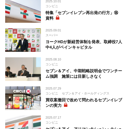
2025.10.01
コンビニ
特集「セブンイレブン再出発の行方」⑭
資料
2025.09.01
スーパー
ヨークHDが新経営体制を発表、取締役7人
中4人がベインキャピタル
2025.08.10
コンビニ
セブン＆アイ、中期戦略説明会でワンチー
ム強調 施策には目新しさなく
2025.07.29
コンビニ
セブン＆アイ・ホールディングス
買収案撤回で改めて問われるセブンイレブ
ンの実力
2025.07.17
コンビニ
セブン＆アイ、アリマンタシォン・クシュ