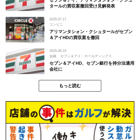
タールの買収案撤回受け見解発表
2025.07.17
コンビニ
アリマンタシォン・クシュタールがセブン
＆アイHDの買収案を撤回
2025.06.19
金融
セブン＆アイ・ホールディングス
セブン＆アイHD、セブン銀行を持分法適用
会社に
もっと読む