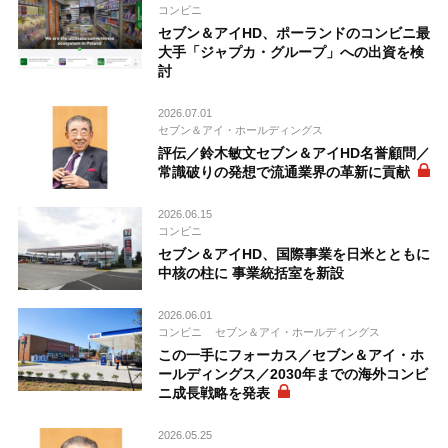
コンビニ
セブン＆アイHD、ポーランドのコンビニ最
大手「ジャプカ・グループ」への出資を検
討
2026.07.01
セブン＆アイ・ホールディングス
評伝／鈴木敏文セブン＆アイHD名誉顧問／
常識破りの発想で流通業界の革新に貢献
2026.06.15
コンビニ
セブン＆アイHD、国際事業を日米とともに
中核の柱に 事業統括室を新設
2026.06.01
コンビニ
セブン＆アイ・ホールディングス
この一手にフォーカス／セブン＆アイ・ホ
ールディングス／2030年までの海外コンビ
ニ成長戦略を発表
2026.05.25