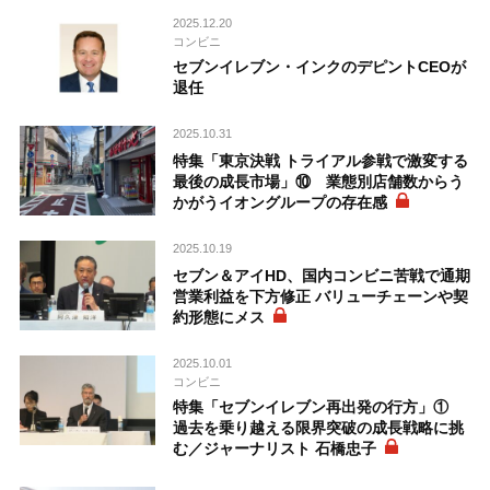
2025.12.20
コンビニ
セブンイレブン・インクのデピントCEOが
退任
2025.10.31
特集「東京決戦 トライアル参戦で激変する
最後の成長市場」⑩ 業態別店舗数からう
かがうイオングループの存在感
2025.10.19
セブン＆アイHD、国内コンビニ苦戦で通期
営業利益を下方修正 バリューチェーンや契
約形態にメス
2025.10.01
コンビニ
特集「セブンイレブン再出発の行方」①
過去を乗り越える限界突破の成長戦略に挑
む／ジャーナリスト 石橋忠子