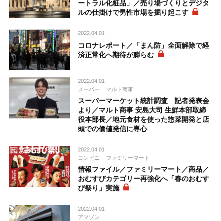
ートラル化粧品」／売り場づくりとデジタ
ルの仕掛けで男性市場を掘り起こす
2022.04.01
コロナレポート／「まん防」全面解除で経
済正常化へ期待が膨らむ
2022.04.01
スーパー
マルト商事
スーパーマーケット統計調査 記者発表会
より／マルト商事 安島大司 生鮮本部取締
役本部長／地元食材を使った惣菜開発と店
頭での価値発信に専心
2022.04.01
コンビニ
ファミリーマート
情報ファイル／ファミリーマート／商品／
おむすびカテゴリー再強化へ「春のおむす
び祭り」実施
2022.04.01
アマゾン