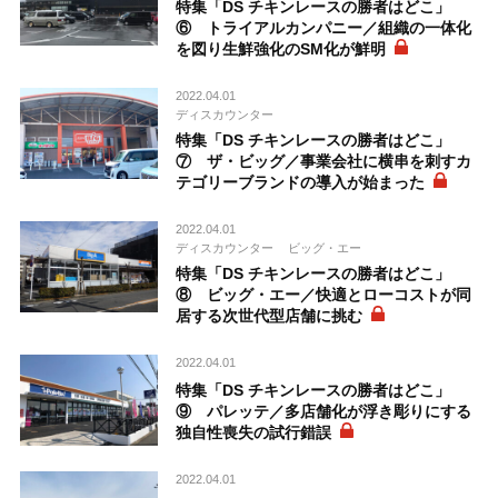
特集「DS チキンレースの勝者はどこ」
⑥ トライアルカンパニー／組織の一体化
を図り生鮮強化のSM化が鮮明
2022.04.01
ディスカウンター
特集「DS チキンレースの勝者はどこ」
⑦ ザ・ビッグ／事業会社に横串を刺すカ
テゴリーブランドの導入が始まった
2022.04.01
ディスカウンター
ビッグ・エー
特集「DS チキンレースの勝者はどこ」
⑧ ビッグ・エー／快適とローコストが同
居する次世代型店舗に挑む
2022.04.01
特集「DS チキンレースの勝者はどこ」
⑨ パレッテ／多店舗化が浮き彫りにする
独自性喪失の試行錯誤
2022.04.01