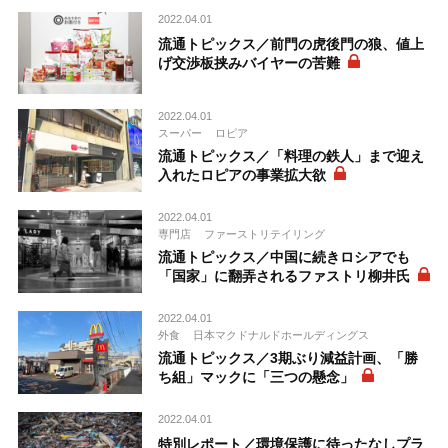
2022.04.01
流通トピックス／前門の虎後門の狼、値上
げ交渉板挟みバイヤーの苦難
2022.04.01
スーパー
ロピア
流通トピックス／「料理の鉄人」まで迎え
入れたロピアの事業拡大欲
2022.04.01
専門店
ファーストリテイリング
流通トピックス／中国に続きロシアでも
「国家」に翻弄されるファストリ柳井氏
2022.04.01
外食
日本マクドナルドホールディングス
流通トピックス／3期ぶり減益計画、「勝
ち組」マックに「三つの懸念」
2022.04.01
特別レポート／環境保護に待ったなしプラ