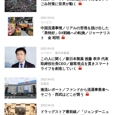
ごみ対策に世界が動く
2022.04.01
コンビニ
中国流通事情／リアルの苦境を脱け出した
「美特好」DX戦略への転換／ジャーナリス
ト 金 昭明
2022.04.01
メーカー
新日本製薬
この人に聞く／新日本製薬 後藤 孝洋 代表
取締役社長CEO／顧客視点を貫きスマート
ライフを創造していく
2022.04.01
百貨店
激流レポート／ファンドから流通事業者へ
そごう・西武はどこが買う
2022.04.01
ドラッグストア最前線／「ジェンダーニュ