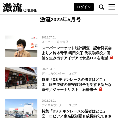
ログイン
激流2022年5月号
2022.07.01
スーパー
鈴木青果
スーパーマーケット統計調査 記者発表会
より／鈴木青果 嶋田久栄 代表取締役／価
値を生み出すアイデアで食品ロスを削減
2022.04.01
ディスカウンター
ロピア
特集「DS チキンレースの勝者はどこ」
① 限界突破の最安値競争を制する新たな
条件／ジャーナリスト 石橋忠子
2022.04.01
ディスカウンター
ロピア
特集「DS チキンレースの勝者はどこ」
② ロピア／東名阪制覇も成長鈍化でささ