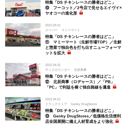
特集「DS チキンレースの勝者はどこ」
⑩ フーコット／2号店で見せるエイヴイ×
ヤオコーの進化形
2022.04.01
スーパー
マミーマート
特集「DS チキンレースの勝者はどこ」
⑪ マミーマート（生鮮市場TOP）／生鮮
と惣菜で独自色を打ち出すニューフォーマ
ットを拡大
2022.04.01
ディスカウンター
北辰商事
特集「DS チキンレースの勝者はどこ」
⑫ 北辰商事（ロヂャース）／「PB」
「PC」で利益を稼ぐ独自路線を邁進
2022.04.01
ドラッグストア
Genky DrugStores
特集「DS チキンレースの勝者はどこ」
⑬ Genky DrugStores／低価格生活便利
店全国展開に備え人材育成をより強化