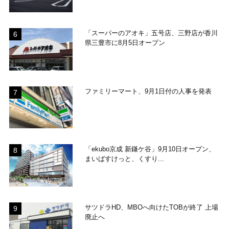
「スーパーのアオキ」五号店、三野店が香川
県三豊市に8月5日オープン
ファミリーマート、9月1日付の人事を発表
「ekubo京成 新鎌ケ谷」9月10日オープン、
まいばすけっと、くすり...
サツドラHD、MBOへ向けたTOBが終了 上場
廃止へ