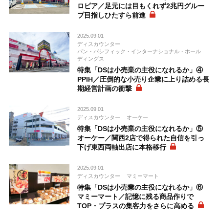
ロピア／足元には目もくれず2兆円グルー
プ目指しひたすら前進
2025.09.01
ディスカウンター
パン・パシフィック・インターナショナル・ホール
ディングス
特集「DSは小売業の主役になれるか」④
PPIH／圧倒的な小売り企業に上り詰める長
期経営計画の衝撃
2025.09.01
ディスカウンター
オーケー
特集「DSは小売業の主役になれるか」⑤
オーケー／関西2店で得られた自信を引っ
下げ東西両軸出店に本格移行
2025.09.01
ディスカウンター
マミーマート
特集「DSは小売業の主役になれるか」⑥
マミーマート／記憶に残る商品作りで
TOP・プラスの集客力をさらに高める