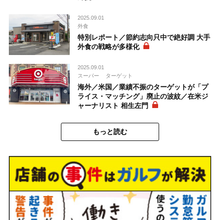
2025.09.01
外食
特別レポート／節約志向只中で絶好調 大手
外食の戦略が多様化
2025.09.01
スーパー
ターゲット
海外／米国／業績不振のターゲットが「プ
ライス・マッチング」廃止の波紋／在米ジ
ャーナリスト 相生左門
もっと読む