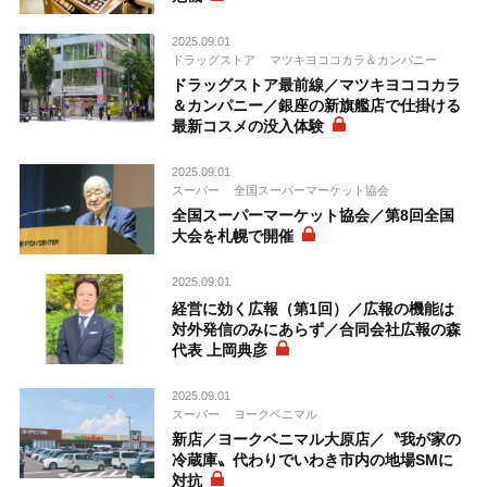
2025.09.01
ドラッグストア
マツキヨココカラ＆カンパニー
ドラッグストア最前線／マツキヨココカラ
＆カンパニー／銀座の新旗艦店で仕掛ける
最新コスメの没入体験
2025.09.01
スーパー
全国スーパーマーケット協会
全国スーパーマーケット協会／第8回全国
大会を札幌で開催
2025.09.01
経営に効く広報（第1回）／広報の機能は
対外発信のみにあらず／合同会社広報の森
代表 上岡典彦
2025.09.01
スーパー
ヨークベニマル
新店／ヨークベニマル大原店／〝我が家の
冷蔵庫〟代わりでいわき市内の地場SMに
対抗