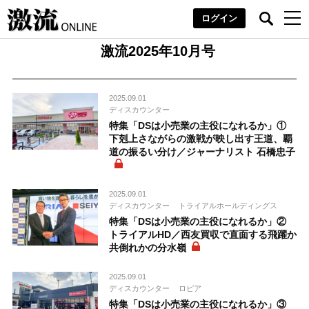
ログイン
激流2025年10月号
2025.09.01
ディスカウンター
特集「DSは小売業の主役になれるか」①
下剋上さながらの激戦が映し出す王道、覇
道の振るい分け／ジャーナリスト 石橋忠子
2025.09.01
ディスカウンター
トライアルホールディングス
特集「DSは小売業の主役になれるか」②
トライアルHD／西友買収で直面する飛躍か
共倒れかの分水嶺
2025.09.01
ディスカウンター
ロピア
特集「DSは小売業の主役になれるか」③