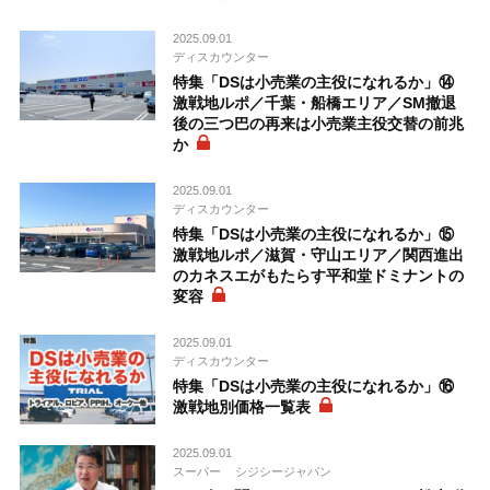
2025.09.01
ディスカウンター
特集「DSは小売業の主役になれるか」⑭
激戦地ルポ／千葉・船橋エリア／SM撤退
後の三つ巴の再来は小売業主役交替の前兆
か
2025.09.01
ディスカウンター
特集「DSは小売業の主役になれるか」⑮
激戦地ルポ／滋賀・守山エリア／関西進出
のカネスエがもたらす平和堂ドミナントの
変容
2025.09.01
ディスカウンター
特集「DSは小売業の主役になれるか」⑯
激戦地別価格一覧表
2025.09.01
スーパー
シジシージャパン