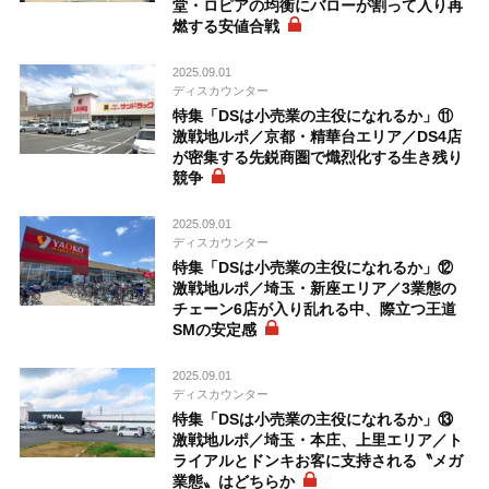
堂・ロピアの均衡にバローが割って入り再
燃する安値合戦
2025.09.01
ディスカウンター
特集「DSは小売業の主役になれるか」⑪
激戦地ルポ／京都・精華台エリア／DS4店
が密集する先鋭商圏で熾烈化する生き残り
競争
2025.09.01
ディスカウンター
特集「DSは小売業の主役になれるか」⑫
激戦地ルポ／埼玉・新座エリア／3業態の
チェーン6店が入り乱れる中、際立つ王道
SMの安定感
2025.09.01
ディスカウンター
特集「DSは小売業の主役になれるか」⑬
激戦地ルポ／埼玉・本庄、上里エリア／ト
ライアルとドンキお客に支持される〝メガ
業態〟はどちらか