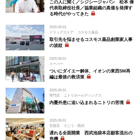
この人に聞く／シジシージャパン 松本 偉
代表取締役社長／協業組織の真価を発揮す
る時代がやってきた
2025.09.01
ドラッグストア
コスモス薬品
取引先を悩ませるコスモス薬品創業家人事
の波紋
2025.09.01
スーパー
ついにダイエー解体、イオンの東西SM再
編は最後の救済策
2025.09.01
専門店
ニトリホールディングス
内憂外患に追い込まれるニトリの苦境
2025.09.01
百貨店
そごう・西武
遅れる全面開業 西武池袋本店顧客流出の
危機