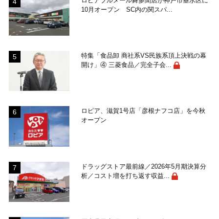
ロピアブルメール舞多聞店が神戸市垂水区に
10月オープン SC内の関スパ...
特集「食品卸 商社系VS民族系頂上決戦の幕
開け」④ 三菱食品／完全子会...
ロピア、滋賀1号店「彦根ナフコ店」を今秋
オープン
ドラッグストア最前線／2026年5月期決算分
析／コスト増を打ち返す収益...