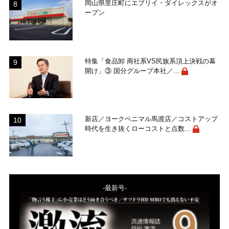
岡山県里庄町にエブリイ・ダイレックスがオ
ープン
特集「食品卸 商社系VS民族系頂上決戦の幕
開け」③ 国分グループ本社／...
新店／ヨークベニマル馬渡店／コストアップ
時代を生き抜くローコストと点数...
-最新号-