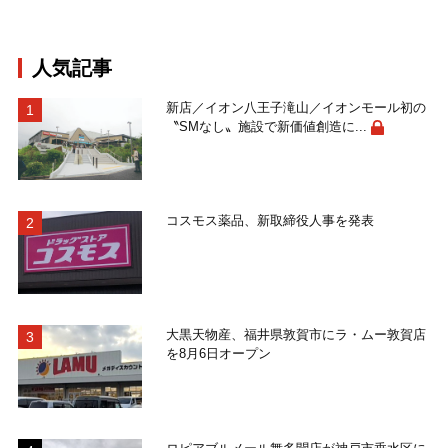
人気記事
新店／イオン八王子滝山／イオンモール初の
〝SMなし〟施設で新価値創造に...
コスモス薬品、新取締役人事を発表
大黒天物産、福井県敦賀市にラ・ムー敦賀店
を8月6日オープン