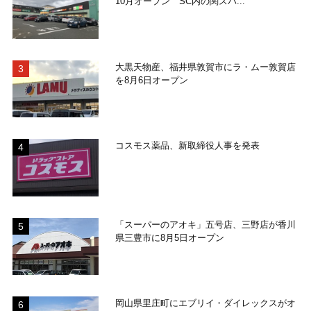
10月オープン SC内の関スパ...
大黒天物産、福井県敦賀市にラ・ムー敦賀店
を8月6日オープン
コスモス薬品、新取締役人事を発表
「スーパーのアオキ」五号店、三野店が香川
県三豊市に8月5日オープン
岡山県里庄町にエブリイ・ダイレックスがオ