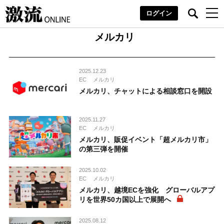
ログイン
メルカリ
2025.12.23
EC
メルカリ
メルカリ、チャットによる相談窓口を開設
2025.11.27
EC
メルカリ
メルカリ、販促イベント「超メルカリ市」
の第三弾を開催
2025.10.02
EC
メルカリ
メルカリ、越境ECを強化 グローバルアプ
リを世界50カ国以上で展開へ
2025.08.12