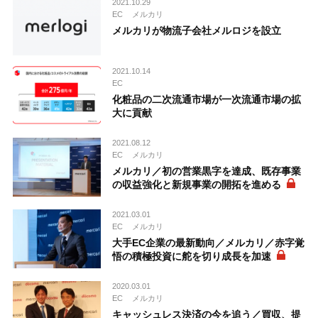
2021.10.29
EC
メルカリ
メルカリが物流子会社メルロジを設立
2021.10.14
EC
化粧品の二次流通市場が一次流通市場の拡
大に貢献
2021.08.12
EC
メルカリ
メルカリ／初の営業黒字を達成、既存事業
の収益強化と新規事業の開拓を進める
2021.03.01
EC
メルカリ
大手EC企業の最新動向／メルカリ／赤字覚
悟の積極投資に舵を切り成長を加速
2020.03.01
EC
メルカリ
キャッシュレス決済の今を追う／買収、提