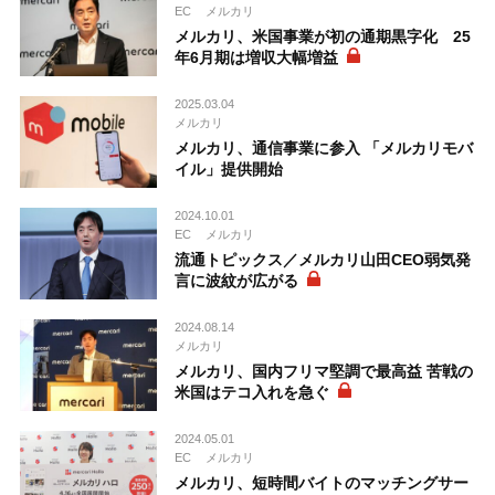
EC
メルカリ
メルカリ、米国事業が初の通期黒字化 25
年6月期は増収大幅増益
2025.03.04
メルカリ
メルカリ、通信事業に参入 「メルカリモバ
イル」提供開始
2024.10.01
EC
メルカリ
流通トピックス／メルカリ山田CEO弱気発
言に波紋が広がる
2024.08.14
メルカリ
メルカリ、国内フリマ堅調で最高益 苦戦の
米国はテコ入れを急ぐ
2024.05.01
EC
メルカリ
メルカリ、短時間バイトのマッチングサー