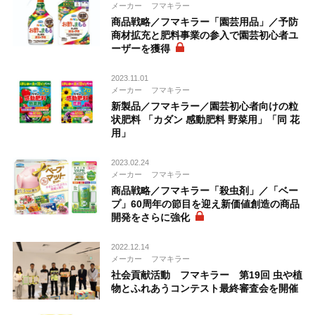
メーカー
フマキラー
商品戦略／フマキラー「園芸用品」／予防
商材拡充と肥料事業の参入で園芸初心者ユ
ーザーを獲得
2023.11.01
メーカー
フマキラー
新製品／フマキラー／園芸初心者向けの粒
状肥料 「カダン 感動肥料 野菜用」「同 花
用」
2023.02.24
メーカー
フマキラー
商品戦略／フマキラー「殺虫剤」／「ベー
プ」60周年の節目を迎え新価値創造の商品
開発をさらに強化
2022.12.14
メーカー
フマキラー
社会貢献活動 フマキラー 第19回 虫や植
物とふれあうコンテスト最終審査会を開催