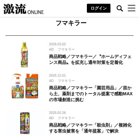
ログイン
フマキラー
2026.03.02
AD
フマキラー
商品戦略／フマキラー／〝ホームディフェ
ンス商品〟を拡充し通年対策を定着化
2025.12.01
AD
フマキラー
商品戦略／フマキラー「園芸用品」／苗か
ら土、薬剤までのトータル提案で感動MAX
の市場創造に挑む
2025.02.26
AD
フマキラー
商品戦略／フマキラー「殺虫剤」／複雑化
する害虫被害を「通年提案」で解決