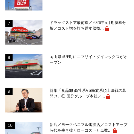
ドラッグストア最前線／2026年5月期決算分
析／コスト増を打ち返す収益...
岡山県里庄町にエブリイ・ダイレックスがオ
ープン
特集「食品卸 商社系VS民族系頂上決戦の幕
開け」③ 国分グループ本社／...
新店／ヨークベニマル馬渡店／コストアップ
時代を生き抜くローコストと点数...