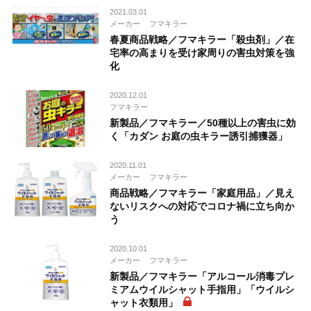
2021.03.01
メーカー
フマキラー
春夏商品戦略／フマキラー「殺虫剤」／在
宅率の高まりを受け家周りの害虫対策を強
化
2020.12.01
フマキラー
新製品／フマキラー／50種以上の害虫に効
く「カダン お庭の虫キラー誘引捕獲器」
2020.11.01
メーカー
フマキラー
商品戦略／フマキラー「家庭用品」／見え
ないリスクへの対応でコロナ禍に立ち向か
う
2020.10.01
メーカー
フマキラー
新製品／フマキラー「アルコール消毒プレ
ミアムウイルシャット手指用」「ウイルシ
ャット衣類用」