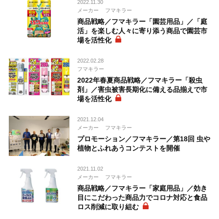
2022.11.30
メーカー
フマキラー
商品戦略／フマキラー「園芸用品」／「庭
活」を楽しむ人々に寄り添う商品で園芸市
場を活性化
2022.02.28
フマキラー
2022年春夏商品戦略／フマキラー「殺虫
剤」／害虫被害長期化に備える品揃えで市
場を活性化
2021.12.04
メーカー
フマキラー
プロモーション／フマキラー／第18回 虫や
植物とふれあうコンテストを開催
2021.11.02
メーカー
フマキラー
商品戦略／フマキラー「家庭用品」／効き
目にこだわった商品力でコロナ対応と食品
ロス削減に取り組む