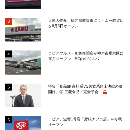
大黒天物産、福井県敦賀市にラ・ムー敦賀店
を8月6日オープン
ロピアブルメール舞多聞店が神戸市垂水区に
10月オープン SC内の関スパ...
特集「食品卸 商社系VS民族系頂上決戦の幕
開け」④ 三菱食品／完全子会...
ロピア、滋賀1号店「彦根ナフコ店」を今秋
オープン