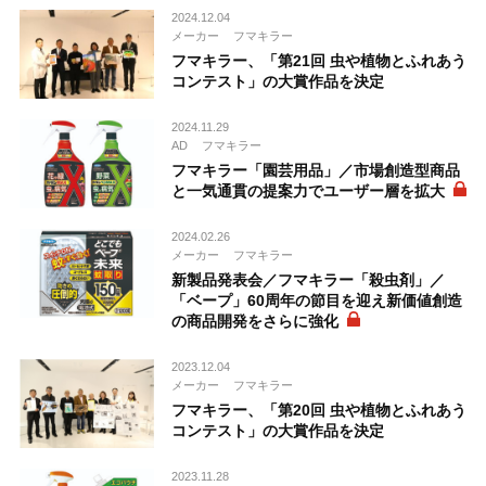
2024.12.04
メーカー
フマキラー
フマキラー、「第21回 虫や植物とふれあう
コンテスト」の大賞作品を決定
2024.11.29
AD
フマキラー
フマキラー「園芸用品」／市場創造型商品
と一気通貫の提案力でユーザー層を拡大
2024.02.26
メーカー
フマキラー
新製品発表会／フマキラー「殺虫剤」／
「ベープ」60周年の節目を迎え新価値創造
の商品開発をさらに強化
2023.12.04
メーカー
フマキラー
フマキラー、「第20回 虫や植物とふれあう
コンテスト」の大賞作品を決定
2023.11.28