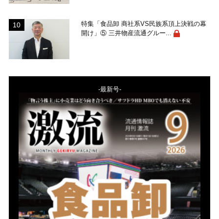
特集「食品卸 商社系VS民族系頂上決戦の幕
開け」⑤ 三井物産流通グルー...
-最新号-