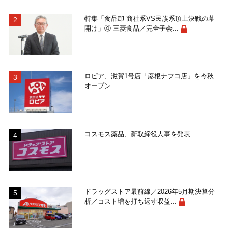
特集「食品卸 商社系VS民族系頂上決戦の幕
開け」④ 三菱食品／完全子会...
ロピア、滋賀1号店「彦根ナフコ店」を今秋
オープン
コスモス薬品、新取締役人事を発表
ドラッグストア最前線／2026年5月期決算分
析／コスト増を打ち返す収益...