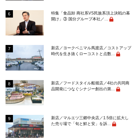
特集「食品卸 商社系VS民族系頂上決戦の幕
開け」③ 国分グループ本社／...
新店／ヨークベニマル馬渡店／コストアップ
時代を生き抜くローコストと点数...
新店／フードスタイル船堀店／4社の共同商
品開発につなぐシナジー創出の第...
新店／マルエツ三郷中央店／1.5倍に拡大し
た売り場で「旬と鮮と安」を訴...