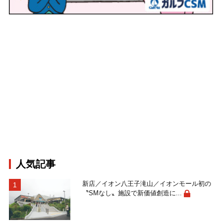
人気記事
新店／イオン八王子滝山／イオンモール初の
〝SMなし〟施設で新価値創造に...