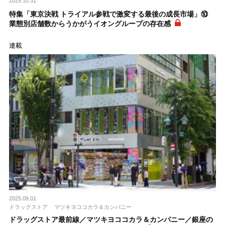
2025.10.31
特集「東京決戦 トライアル参戦で激変する最後の成長市場」⑩
業態別店舗数からうかがうイオングループの存在感
連載
2025.09.01
ドラッグストア
マツキヨココカラ＆カンパニー
ドラッグストア最前線／マツキヨココカラ＆カンパニー／銀座の