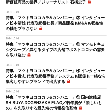
新価値商品の世界／ジャーナリスト 石橋忠子
2024.10.01
特集「マツキヨココカラ&カンパニー」② インタビュー
／松本清雄 代表取締役社長／商品開発もM&Aも収益性
の軸をブラさない
2024.10.01
特集「マツキヨココカラ&カンパニー」③ マツモトキヨ
シグループ／異なるタイプの店舗でポストコロナの需要
を取り込む
2024.10.01
特集「マツキヨココカラ&カンパニー」④ インタビュー
／松本貴志 代表取締役専務／システムも販促も一緒なら
集客しやすいブランドで出店する
2024.10.01
特集「マツキヨココカラ&カンパニー」⑤ 国内旗艦店
SHIBUYA DOGENZAKA FLAG／若年層が「欲しいも
の」を先取りする最先端の情報発信基地