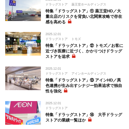
ドラッグストア
薬王堂ホールディングス
特集「ドラッグストア」⑪ 薬王堂HD／大
量出店のリスクを背負い北関東攻略で存在
感を高める
2025.12.01
ドラッグストア
トモズ
特集「ドラッグストア」⑫ トモズ／お客に
近づき医療に近づく、かかりつけドラッグ
ストアを追求
2025.12.01
ドラッグストア
アインホールディングス
特集「ドラッグストア」⑬ アインHD／異
色連携が生み出すシナジー効果追求で独自
性を強化
2025.12.01
ドラッグストア
特集「ドラッグストア」⑭ 大手ドラッグ
ストアの業績一覧ほか