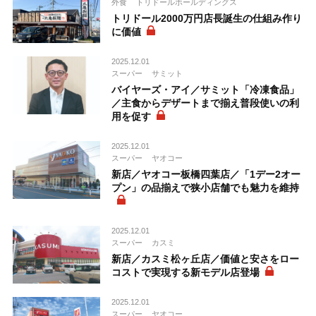
外食
トリドールホールディングス
トリドール2000万円店長誕生の仕組み作り
に価値
2025.12.01
スーパー
サミット
バイヤーズ・アイ／サミット「冷凍食品」
／主食からデザートまで揃え普段使いの利
用を促す
2025.12.01
スーパー
ヤオコー
新店／ヤオコー板橋四葉店／「1デー2オー
プン」の品揃えで狭小店舗でも魅力を維持
2025.12.01
スーパー
カスミ
新店／カスミ松ヶ丘店／価値と安さをロー
コストで実現する新モデル店登場
2025.12.01
スーパー
ヤオコー