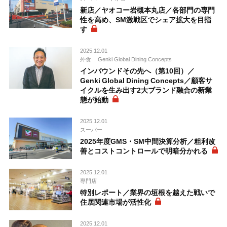
新店／ヤオコー岩槻本丸店／各部門の専門
性を高め、SM激戦区でシェア拡大を目指
す
2025.12.01
外食
Genki Global Dining Concepts
インバウンドその先へ（第10回）／
Genki Global Dining Concepts／顧客サ
イクルを生み出す2大ブランド融合の新業
態が始動
2025.12.01
スーパー
2025年度GMS・SM中間決算分析／粗利改
善とコストコントロールで明暗分かれる
2025.12.01
専門店
特別レポート／業界の垣根を越えた戦いで
住居関連市場が活性化
2025.12.01