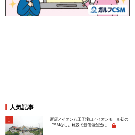
人気記事
新店／イオン八王子滝山／イオンモール初の
〝SMなし〟施設で新価値創造に...