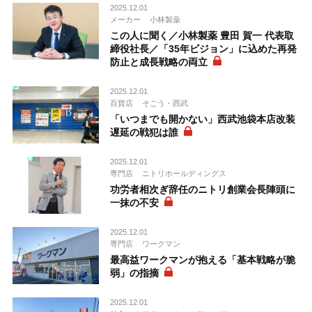
2025.12.01
メーカー
小林製薬
この人に聞く／小林製薬 豊田 賀一 代表取
締役社長／「35年ビジョン」に込めた再発
防止と成長戦略の両立
2025.12.01
百貨店
そごう・西武
「いつまでも開かない」西武池袋本店改装
遅延の戦犯は誰
2025.12.01
専門店
ニトリホールディングス
功労者相次ぎ辞任のニトリ創業会長陣頭に
一抹の不安
2025.12.01
専門店
ワークマン
最高益ワークマンが抱える「基本戦略が脆
弱」の指摘
2025.12.01