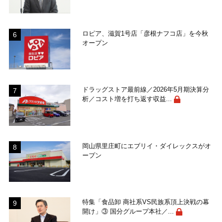
ロピア、滋賀1号店「彦根ナフコ店」を今秋
オープン
ドラッグストア最前線／2026年5月期決算分
析／コスト増を打ち返す収益...
岡山県里庄町にエブリイ・ダイレックスがオ
ープン
特集「食品卸 商社系VS民族系頂上決戦の幕
開け」③ 国分グループ本社／...