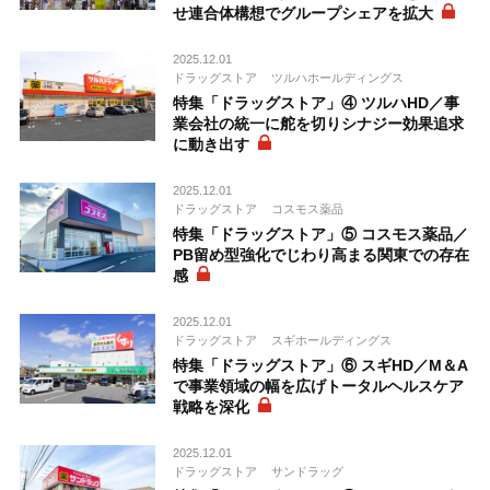
せ連合体構想でグループシェアを拡大
2025.12.01
ドラッグストア
ツルハホールディングス
特集「ドラッグストア」④ ツルハHD／事
業会社の統一に舵を切りシナジー効果追求
に動き出す
2025.12.01
ドラッグストア
コスモス薬品
特集「ドラッグストア」⑤ コスモス薬品／
PB留め型強化でじわり高まる関東での存在
感
2025.12.01
ドラッグストア
スギホールディングス
特集「ドラッグストア」⑥ スギHD／M＆A
で事業領域の幅を広げトータルヘルスケア
戦略を深化
2025.12.01
ドラッグストア
サンドラッグ