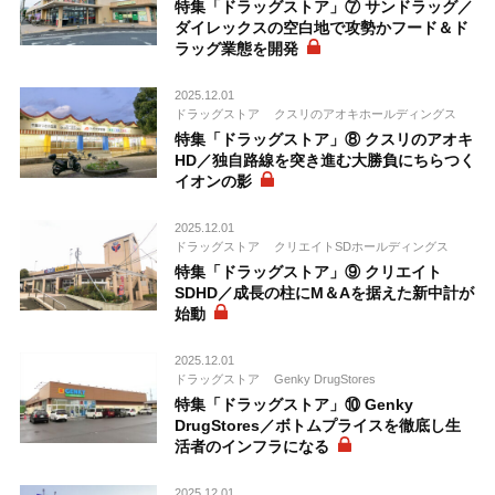
特集「ドラッグストア」⑦ サンドラッグ／
ダイレックスの空白地で攻勢かフード＆ド
ラッグ業態を開発
2025.12.01
ドラッグストア
クスリのアオキホールディングス
特集「ドラッグストア」⑧ クスリのアオキ
HD／独自路線を突き進む大勝負にちらつく
イオンの影
2025.12.01
ドラッグストア
クリエイトSDホールディングス
特集「ドラッグストア」⑨ クリエイト
SDHD／成長の柱にM＆Aを据えた新中計が
始動
2025.12.01
ドラッグストア
Genky DrugStores
特集「ドラッグストア」⑩ Genky
DrugStores／ボトムプライスを徹底し生
活者のインフラになる
2025.12.01