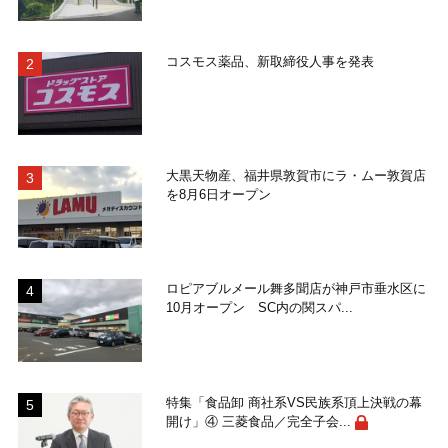
コスモス薬品、新取締役人事を発表
大黒天物産、福井県敦賀市にラ・ムー敦賀店
を8月6日オープン
ロピアブルメール舞多聞店が神戸市垂水区に
10月オープン SC内の関スパ...
特集「食品卸 商社系VS民族系頂上決戦の幕
開け」④ 三菱食品／完全子会...