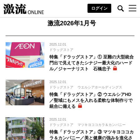
ログイン
激流2026年1月号
2025.12.01
ドラッグストア
特集「ドラッグストア」① 至難の大型統合
門出で見えてきたシナジー最大化のハード
ル／ジャーナリスト 石橋忠子
2025.12.01
ドラッグストア
ウエルシアホールディングス
特集「ドラッグストア」② ウエルシアHD
／聖域にもメスを入れる柔軟な体制作りで
統合に備える
2025.12.01
ドラッグストア
マツキヨココカラ＆カンパニー
特集「ドラッグストア」③ マツキヨココカ
ラ＆カンパニー／美と健康の強みを進化さ