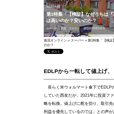
2025.04.01
第1特集「【検証】なぜうちは『
は高いのか？安いのか？
スーパー
西友
マルエツ
激流2025年5月号
激流オンライン
»
スーパー
»
第1特集「【検証
のか？
EDLPから一転して値上げ
長らく米ウォルマート傘下でEDLP
していた西友だが、2021年に投資
略を転換。値上げに舵を切り、取引先
利益を優先しているのでは」との声が