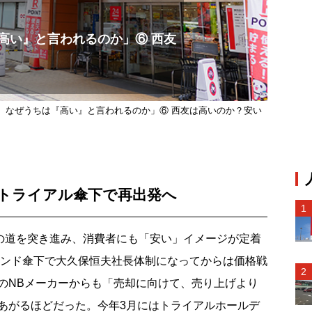
高い』と言われるのか」⑥ 西友
】なぜうちは『高い』と言われるのか」⑥ 西友は高いのか？安い
、トライアル傘下で再出発へ
の道を突き進み、消費者にも「安い」イメージが定着
ファンド傘下で大久保恒夫社長体制になってからは価格戦
のNBメーカーからも「売却に向けて、売り上げより
あがるほどだった。今年3月にはトライアルホールデ