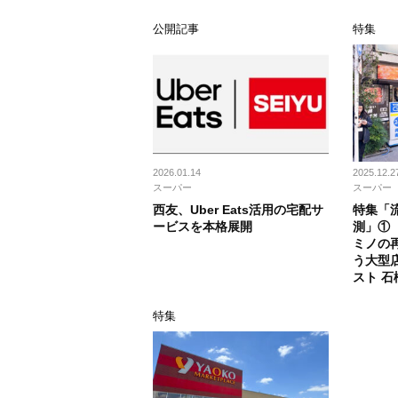
公開記事
特集
2026.01.14
2025.12.2
スーパー
スーパー
西友、Uber Eats活用の宅配サ
特集「流
ービスを本格展開
測」①
ミノの
う大型
スト 石
特集