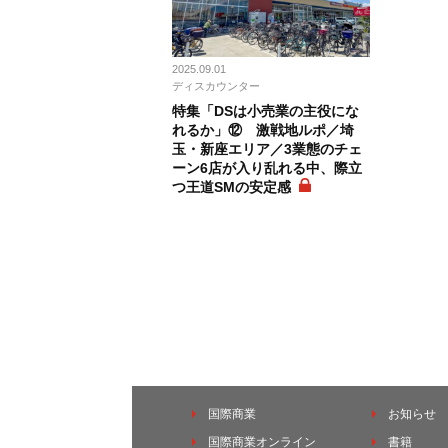
2025.09.01
ディスカウンター
特集「DSは小売業の主役にな
れるか」⑫ 激戦地ルポ／埼
玉・新座エリア／3業態のチェ
ーン6店が入り乱れる中、際立
つ王道SMの安定感
国際商業
お知らせ
国際商業オンライン
書籍