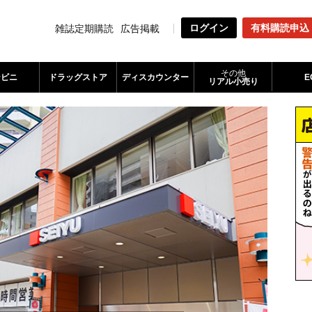
ログイン
有料購読申込
雑誌定期購読
広告掲載
その他
ンビニ
ドラッグストア
ディスカウンター
E
リアル小売り