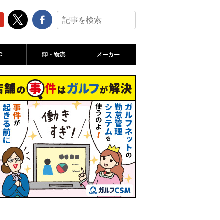
C
卸・物流
メーカー