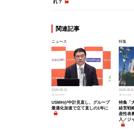
れ？
関連記事
ニュース
特集
2026.05.11
2026.05.0
スーパー
スーパー
USMHが中計見直し、グループ
特集「大
最適化加速で立て直しの1年に
経営戦
産性表
入／ジ