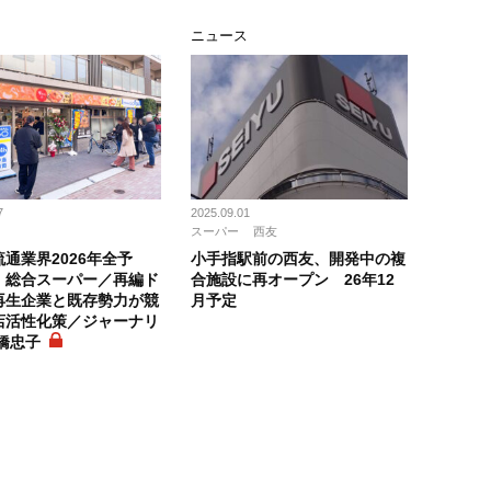
ニュース
7
2025.09.01
スーパー
西友
通業界2026年全予
小手指駅前の西友、開発中の複
 総合スーパー／再編ド
合施設に再オープン 26年12
再生企業と既存勢力が競
月予定
店活性化策／ジャーナリ
橋忠子