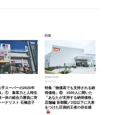
特集
1
2026.03.02
スーパー
手スーパーの2026年
特集「物価高でも支持される納
略」① 集客力と人時生
得価格」⑥ 1000人に聞いた
裏一体の総合力勝負に突
「あなたが支持する納得価格」
ャーナリスト 石橋忠子
店舗編 首都圏／2位以下に大差
をつけた圧倒的王者の存在感