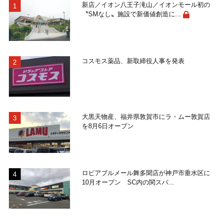
新店／イオン八王子滝山／イオンモール初の
〝SMなし〟施設で新価値創造に...
コスモス薬品、新取締役人事を発表
大黒天物産、福井県敦賀市にラ・ムー敦賀店
を8月6日オープン
ロピアブルメール舞多聞店が神戸市垂水区に
10月オープン SC内の関スパ...