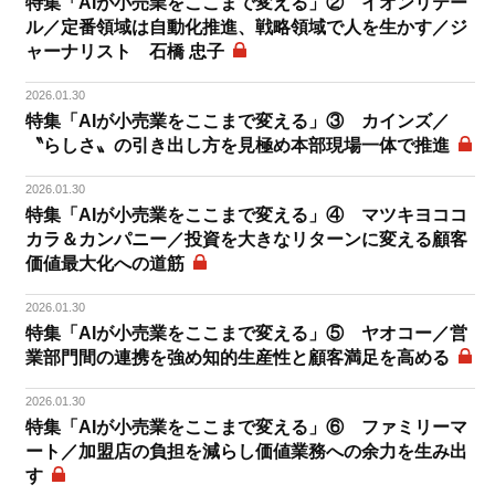
特集「AIが小売業をここまで変える」② イオンリテー
ル／定番領域は自動化推進、戦略領域で人を生かす／ジ
ャーナリスト 石橋 忠子
2026.01.30
特集「AIが小売業をここまで変える」③ カインズ／
〝らしさ〟の引き出し方を見極め本部現場一体で推進
2026.01.30
特集「AIが小売業をここまで変える」④ マツキヨココ
カラ＆カンパニー／投資を大きなリターンに変える顧客
価値最大化への道筋
2026.01.30
特集「AIが小売業をここまで変える」⑤ ヤオコー／営
業部門間の連携を強め知的生産性と顧客満足を高める
2026.01.30
特集「AIが小売業をここまで変える」⑥ ファミリーマ
ート／加盟店の負担を減らし価値業務への余力を生み出
す