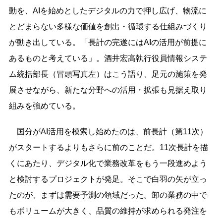
動を、AIを始めとしたデジタルの力で押し広げ、物流に
とどまらない多様な価値を創出・循環する仕組みづくり
が動き出している。「長計の完遂にはAIの活用が前提に
あるものと考えている」。酒井宏高執行役員情報システ
ム統括部長（冒頭写真左）はこう語り、足元の施策を発
展させながら、新たな分野への活用・拡張も見据え取り
組みを強めている。
国分がAI活用を模索し始めたのは、前長計（第11次）
がスタートするよりもさらに前のことだ。11次長計を描
くにあたり、デジタル化で業務改革をもう一段進めよう
と検討するプロジェクトが発足。そこで白羽の矢が立っ
たのが、まずは需要予測の領域だった。卸の業務の中で
もボリュームが大きく、品質の維持が求められる発注を