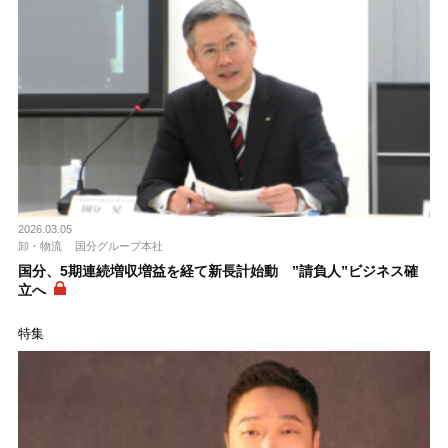
2026.03.05
卸・物流
国分グループ本社
国分、5期連続増収増益を経て新長計始動 ”請負人”ビジネス確
立へ
特集