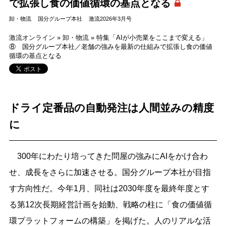
で拡張し食の価値循環の基点となる
卸・物流
国分グループ本社
激流2026年3月号
激流オンライン
»
卸・物流
»
特集「AIが小売業をここまで変える」
⑧ 国分グループ本社／老舗の強みを最新の仕組みで拡張し食の価値
循環の基点となる
ドライ定番品の自動発注は人間並みの精度
に
300年にわたり培ってきた問屋の強みにAIをかけ合わ
せ、成長をさらに加速させる。国分グループ本社が目指
す方向性だ。今年1月、同社は2030年度を最終年度とす
る第12次長期経営計画を始動、戦略の柱に「食の価値循
環プラットフォームの構築」を掲げた。人のリアルな活