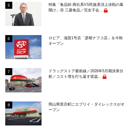
特集「食品卸 商社系VS民族系頂上決戦の幕
開け」④ 三菱食品／完全子会...
ロピア、滋賀1号店「彦根ナフコ店」を今秋
オープン
ドラッグストア最前線／2026年5月期決算分
析／コスト増を打ち返す収益...
岡山県里庄町にエブリイ・ダイレックスがオ
ープン