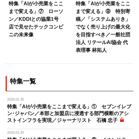
特集「AIが小売業をここ
特集「AIが小売業をここ
まで変える」⑦ ローソ
まで変える」⑨ 特別寄
ン／KDDIとの協業1号
稿／「システムありき」
店で見せたテックコンビ
でなく売り上げの最大化
ニの未来像
を目指すべき／一般社団
法人 リテールAI協会 代
表理事 林拓人
特集一覧
2026.01.30
特集「AIが小売業をここまで変える」① セブンイレブ
ン･ジャパン／本部と加盟店に浸透する部門横断のアシ
ストインフラを実現／ジャーナリスト 石橋 忠子
2026.01.30