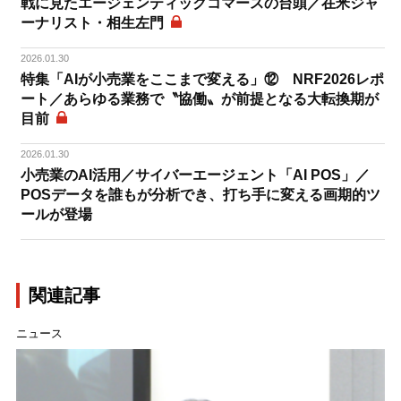
戦に見たエージェンティックコマースの台頭／在米ジャ
ーナリスト・相生左門
2026.01.30
特集「AIが小売業をここまで変える」⑫ NRF2026レポ
ート／あらゆる業務で〝協働〟が前提となる大転換期が
目前
2026.01.30
小売業のAI活用／サイバーエージェント「AI POS」／
POSデータを誰もが分析でき、打ち手に変える画期的ツ
ールが登場
関連記事
ニュース