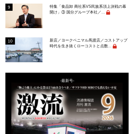
特集「食品卸 商社系VS民族系頂上決戦の幕
開け」③ 国分グループ本社／...
新店／ヨークベニマル馬渡店／コストアップ
時代を生き抜くローコストと点数...
-最新号-