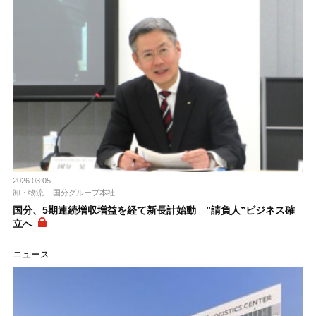
2026.03.05
卸・物流
国分グループ本社
国分、5期連続増収増益を経て新長計始動 ”請負人”ビジネス確
立へ
ニュース