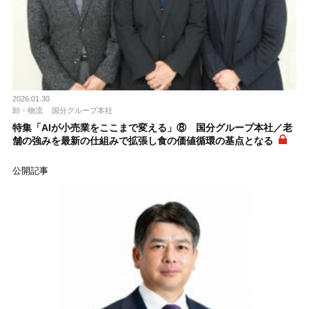
2026.01.30
卸・物流
国分グループ本社
特集「AIが小売業をここまで変える」⑧ 国分グループ本社／老
舗の強みを最新の仕組みで拡張し食の価値循環の基点となる
公開記事