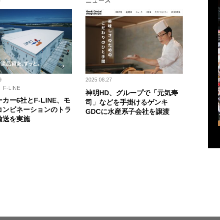
事
ニュース
9
2025.08.27
F-LINE
神明HD、グループで「元気寿
カー6社とF-LINE、モ
司」などを手掛けるゲンキ
コンビネーションのトラ
GDCに水産系子会社を譲渡
輸送を実施