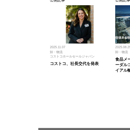
公開記事
公開記
2025.11.07
2025.08.2
卸・物流
卸・物流
コストコホールセールジャパン
食品メー
コストコ、社長交代を発表
ーダル
イアル