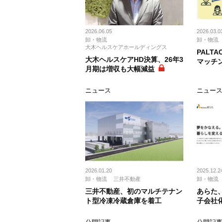
2026.06.05
2026.03.0
卸・物流
卸・物流
大木ヘルスケアホールディングス
PALT
大木ヘルスケアHD決算、26年3
マッチ
月期は増収も大幅減益
ニュース
ニュー
2026.01.20
2025.12.2
卸・物流
三井不動産
卸・物流
三井不動産、初のマルチテナン
あらた、
ト型冷凍冷蔵倉庫を着工
子会社