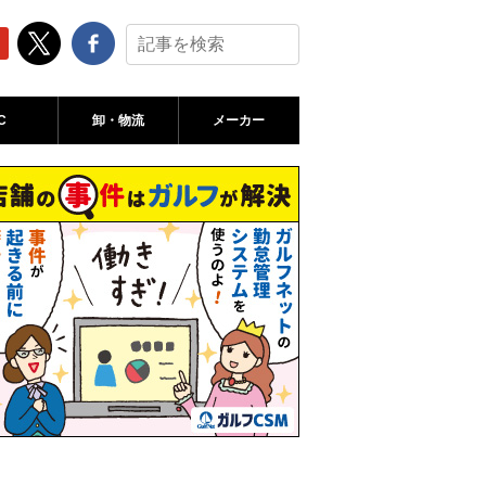
C
卸・物流
メーカー