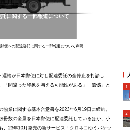
委託に関する一部報道について
本郵便への配達委託に関する一部報道について声明
マト運輸が日本郵便に対し配達委託の全停止を打診し
。「間違った印象を与える可能性がある」「遺憾」と
協業に関する基本合意書を2023年6月19日に締結。
扱冊数の全量を日本郵便に配達委託しているほか、小
も、23年10月発売の新サービス「クロネコゆうパケッ