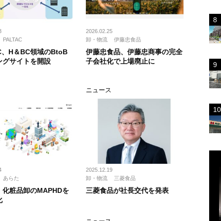
3
2026.02.25
PALTAC
卸・物流
伊藤忠食品
AC、H＆BC領域のBtoB
伊藤忠食品、伊藤忠商事の完全
ングサイトを開設
子会社化で上場廃止に
ス
ニュース
4
2025.12.19
あらた
卸・物流
三菱食品
化粧品卸のMAPHDを
三菱食品が社長交代を発表
化