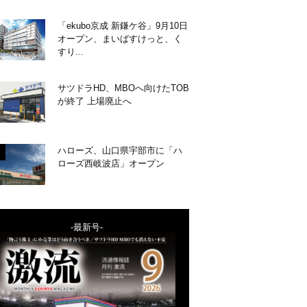
「ekubo京成 新鎌ケ谷」9月10日
オープン、まいばすけっと、く
すり...
サツドラHD、MBOへ向けたTOB
が終了 上場廃止へ
ハローズ、山口県宇部市に「ハ
ローズ西岐波店」オープン
-最新号-