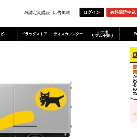
ログイン
有料購読申込
雑誌定期購読
広告掲載
その他
ンビニ
ドラッグストア
ディスカウンター
E
リアル小売り