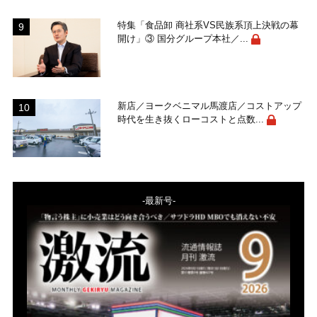
特集「食品卸 商社系VS民族系頂上決戦の幕
開け」③ 国分グループ本社／...
新店／ヨークベニマル馬渡店／コストアップ
時代を生き抜くローコストと点数...
-最新号-