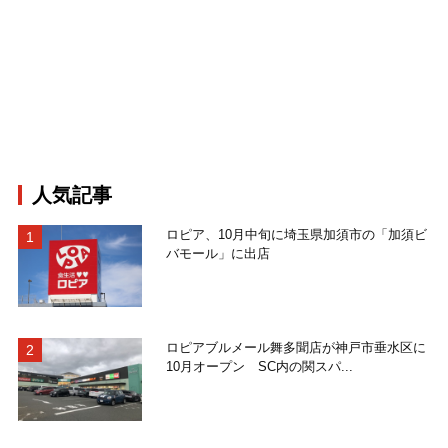
人気記事
ロピア、10月中旬に埼玉県加須市の「加須ビ
バモール」に出店
ロピアブルメール舞多聞店が神戸市垂水区に
10月オープン SC内の関スパ...