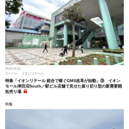
2026.04.01
スーパー
イオンリテール
特集「イオンリテール 総合で稼ぐGMS改革が始動」⑨ イオン
モール津田沼South／駅ビル店舗で見せた振り切り型の新需要開
拓売り場
特集