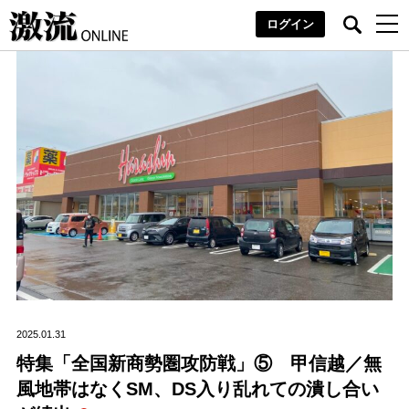
ログイン
2025.01.31
特集「全国新商勢圏攻防戦」⑤ 甲信越／無
風地帯はなくSM、DS入り乱れての潰し合い