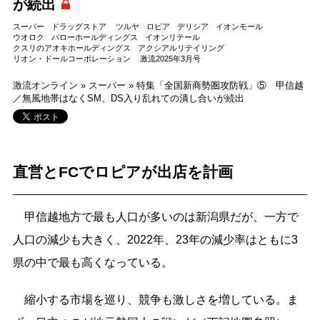
が続出
スーパー
ドラッグストア
ツルヤ
ロピア
デリシア
イオンモール
ウオロク
バローホールディングス
イオンリテール
クスリのアオキホールディングス
アクシアルリテイリング
リオン・ドールコーポレーション
激流2025年3月号
激流オンライン
»
スーパー
»
特集「全国新商勢圏攻防戦」⑤ 甲信越
／無風地帯はなくSM、DS入り乱れての潰し合いが続出
直営とFCでロピアが出店を計画
甲信越地方で最も人口が多いのは新潟県だが、一方で
人口の減少も大きく、2022年、23年の減少率はともに3
県の中で最も高くなっている。
縮小する市場を巡り、競争も激しさを増している。ま