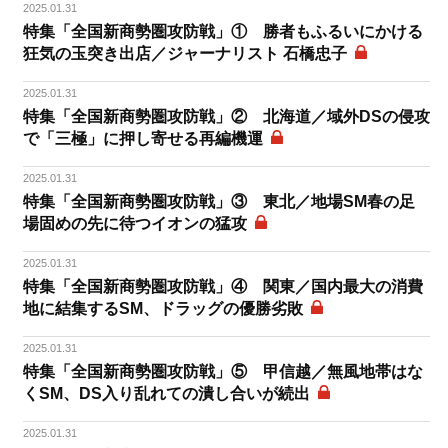
2025.01.31
特集「全国新商勢圏攻防戦」① 勝者もふるいにかける
狂気の玉突き出店／ジャーナリスト 石橋忠子
2025.01.31
特集「全国新商勢圏攻防戦」② 北海道／域外DSの侵攻
で「三極」に押し寄せる再編機運
2025.01.31
特集「全国新商勢圏攻防戦」③ 東北／地場SM春の足
場固めの先に待つイオンの猛攻
2025.01.31
特集「全国新商勢圏攻防戦」④ 関東／国内最大の消費
地に結集するSM、ドラッグの優勝劣敗
2025.01.31
特集「全国新商勢圏攻防戦」⑤ 甲信越／無風地帯はな
くSM、DS入り乱れての潰し合いが続出
2025.01.31