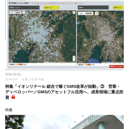
2026.04.01
スーパー
イオンリテール
特集「イオンリテール 総合で稼ぐGMS改革が始動」③ 営業・
ディベロッパー／GMSのアセットフル活用へ、成長領域に重点投
資
特集