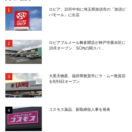
ロピア、10月中旬に埼玉県加須市の「加須ビ
バモール」に出店
ロピアブルメール舞多聞店が神戸市垂水区に
10月オープン SC内の関スパ...
大黒天物産、福井県敦賀市にラ・ムー敦賀店
を8月6日オープン
コスモス薬品、新取締役人事を発表