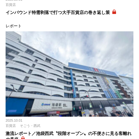
百貨店
インバウンド特需剥落で打つ大手百貨店の巻き返し策
レポート
2025.10.01
百貨店
そごう・西武
激流レポート／池袋西武〝段階オープン〟の不便さに見る客離れ