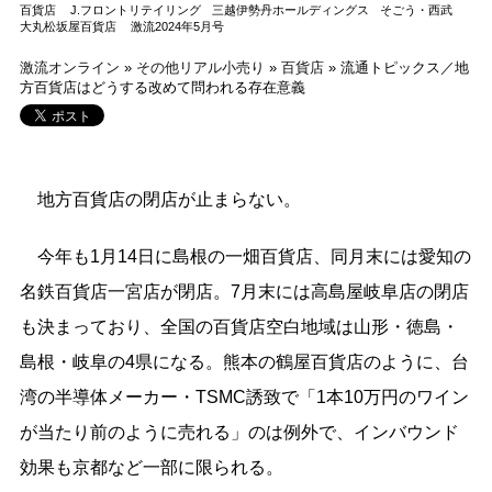
百貨店
J.フロントリテイリング
三越伊勢丹ホールディングス
そごう・西武
大丸松坂屋百貨店
激流2024年5月号
激流オンライン
»
その他リアル小売り
»
百貨店
»
流通トピックス／地
方百貨店はどうする改めて問われる存在意義
地方百貨店の閉店が止まらない。
今年も1月14日に島根の一畑百貨店、同月末には愛知の
名鉄百貨店一宮店が閉店。7月末には高島屋岐阜店の閉店
も決まっており、全国の百貨店空白地域は山形・徳島・
島根・岐阜の4県になる。熊本の鶴屋百貨店のように、台
湾の半導体メーカー・TSMC誘致で「1本10万円のワイン
が当たり前のように売れる」のは例外で、インバウンド
効果も京都など一部に限られる。