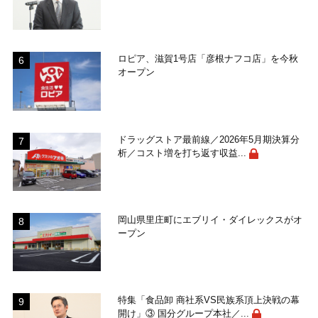
ロピア、滋賀1号店「彦根ナフコ店」を今秋
オープン
ドラッグストア最前線／2026年5月期決算分
析／コスト増を打ち返す収益...
岡山県里庄町にエブリイ・ダイレックスがオ
ープン
特集「食品卸 商社系VS民族系頂上決戦の幕
開け」③ 国分グループ本社／...