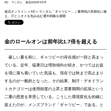
AD
マンダム
激流2026年4月号
激流オンライン
»
AD
»
マンダム「ギャツビー」／夏商戦の長期化に備
え、汗とニオイを包み込む通年戦略を展開
金のロールオンは前年比1.7倍を超える
厳しい夏を前に、ギャツビーの存在感が一段と高まっ
ている。近年、猛暑日は増加傾向が続き、かつてはお盆
を境に落ち着いていた気温も、現在では秋まで高止まり
するのが一般的となった。その結果、制汗・デオドラン
トカテゴリーは使用頻度の上昇と需要期間の拡張という
二重の恩恵を享受している。こうした環境変化を的確に
捉えたのが、メンズブランド「ギャツビー」である。と