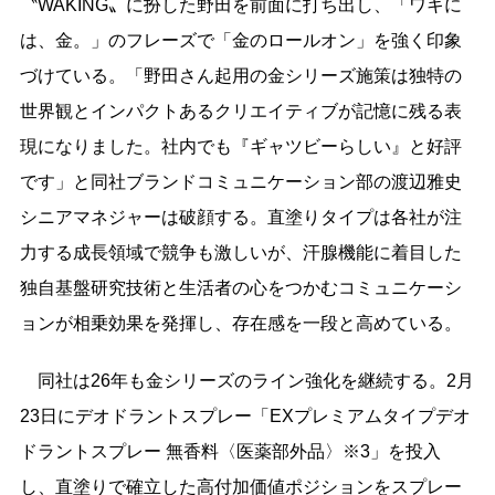
〝WAKING〟に扮した野田を前面に打ち出し、「ワキに
は、金。」のフレーズで「金のロールオン」を強く印象
づけている。「野田さん起用の金シリーズ施策は独特の
世界観とインパクトあるクリエイティブが記憶に残る表
現になりました。社内でも『ギャツビーらしい』と好評
です」と同社ブランドコミュニケーション部の渡辺雅史
シニアマネジャーは破顔する。直塗りタイプは各社が注
力する成長領域で競争も激しいが、汗腺機能に着目した
独自基盤研究技術と生活者の心をつかむコミュニケーシ
ョンが相乗効果を発揮し、存在感を一段と高めている。
同社は26年も金シリーズのライン強化を継続する。2月
23日にデオドラントスプレー「EXプレミアムタイプデオ
ドラントスプレー 無香料〈医薬部外品〉※3」を投入
し、直塗りで確立した高付加価値ポジションをスプレー