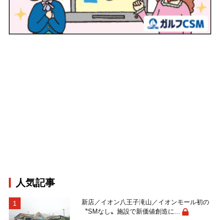
人気記事
新店／イオン八王子滝山／イオンモール初の
〝SMなし〟施設で新価値創造に...