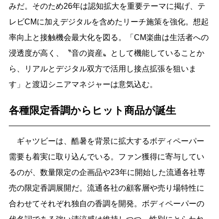
みだ。そのため26年は認知拡大を重要テーマに掲げ、テ
レビCMに加えデジタルを含めたリーチ施策を強化。想起
率向上と接触機会最大化を図る。「CM楽曲は生活者への
浸透度が高く、〝音の資産〟として機能していることか
ら、リアルとデジタル双方で活用し接点拡張を狙いま
す」と渡辺シニアマネジャーは意気込む。
各種限定香調からヒット商品が誕生
ギャツビーは、酷暑を背景に拡大するボディペーパー
需要も着実に取り込んでいる。ファン獲得に寄与してい
るのが、数量限定の企画品や23年に開始した流通各社専
売の限定香調展開だ。流通各社の顧客層や売り場特性に
合わせてそれぞれ独自の香調を開発。ボディペーパーの