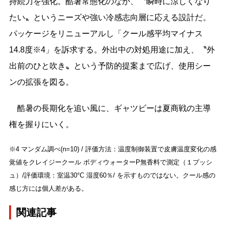
持続力を強化。酷暑常態化のなか、〝瞬時に涼しくなり
たい〟というニーズや強い冷感志向層に応える設計だ。
パッケージをリニューアルし「クール感平均マイナス
14.8度※4」を訴求する。外出中の対処用途に加え、〝外
出前のひと吹き〟という予防的提案まで広げ、使用シー
ンの拡張を図る。
酷暑の長期化を追い風に、ギャツビーは夏商戦の主導
権を握りにいく。
※4 マンダム調べ(n=10) / 評価方法：温度制御装置で皮膚温度変化の感
覚値をクレイジークール ボディウォーターP無香料で測定（１プッシ
ュ）/評価環境：室温30°C 湿度60％/ を示すものではない。クール感の
感じ方には個人差がある。
関連記事