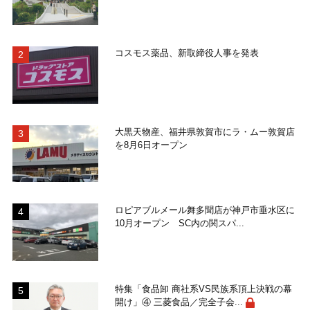
コスモス薬品、新取締役人事を発表
大黒天物産、福井県敦賀市にラ・ムー敦賀店
を8月6日オープン
ロピアブルメール舞多聞店が神戸市垂水区に
10月オープン SC内の関スパ...
特集「食品卸 商社系VS民族系頂上決戦の幕
開け」④ 三菱食品／完全子会...