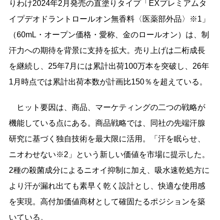
りわけ2024年2月発売の直塗りタイプ「EXプレミアムタ
イプデオドラントロールオン無香料〈医薬部外品〉※1」
（60mL・オープン価格・愛称、金のロールオン）は、制
汗力への期待を背景に支持を拡大。売り上げは二桁成長
を継続し、25年7月には累計出荷100万本を突破し、26年
1月時点では累計出荷本数が計画比150％を超えている。
ヒット要因は、商品、マーケティングの二つの戦略が
機能している点にある。商品戦略では、同社の先端汗腺
研究に基づく独自技術を最大限に活用。「汗を眠らせ、
ニオわせない※2」という新しい価値を市場に提示した。
2種の殺菌成分によるニオイ抑制に加え、吸水速乾処方に
より汗が漏れ出ても素早く乾く設計とし、快適な使用感
を実現。高付加価値商材として確固たるポジションを築
いている。