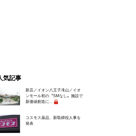
人気記事
新店／イオン八王子滝山／イオ
ンモール初の〝SMなし〟施設で
新価値創造に...
コスモス薬品、新取締役人事を
発表