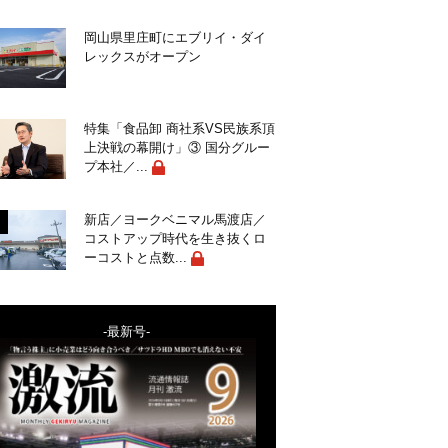
岡山県里庄町にエブリイ・ダイ
レックスがオープン
特集「食品卸 商社系VS民族系頂
上決戦の幕開け」③ 国分グルー
プ本社／...
新店／ヨークベニマル馬渡店／
コストアップ時代を生き抜くロ
ーコストと点数...
-最新号-