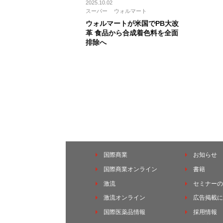
2025.10.02
スーパー
ウォルマート
ウォルマートが米国でPB大改
革 食品から合成着色料を全面
排除へ
国際商業
お知らせ
国際商業オンライン
書籍
激流
セミナーの
激流オンライン
広告掲載に
国際医薬品情報
採用情報