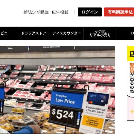
ログイン
有料購読申込
雑誌定期購読
広告掲載
その他
ンビニ
ドラッグストア
ディスカウンター
E
リアル小売り