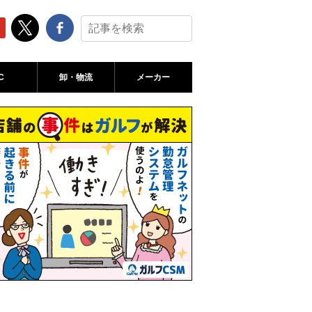
C
卸・物流
メーカー