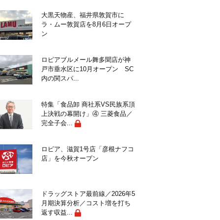
大黒天物産、福井県敦賀市に
ラ・ムー敦賀店を8月6日オープ
ン
ロピアブルメール舞多聞店が神
戸市垂水区に10月オープン SC
内の関スパ...
特集「食品卸 商社系VS民族系頂
上決戦の幕開け」④ 三菱食品／
完全子会...
ロピア、滋賀1号店「彦根ナフコ
店」を今秋オープン
ドラッグストア最前線／2026年5
月期決算分析／コスト増を打ち
返す収益...