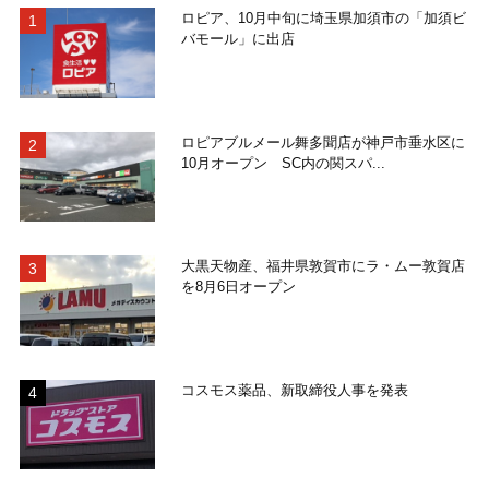
ロピア、10月中旬に埼玉県加須市の「加須ビ
バモール」に出店
ロピアブルメール舞多聞店が神戸市垂水区に
10月オープン SC内の関スパ...
大黒天物産、福井県敦賀市にラ・ムー敦賀店
を8月6日オープン
コスモス薬品、新取締役人事を発表