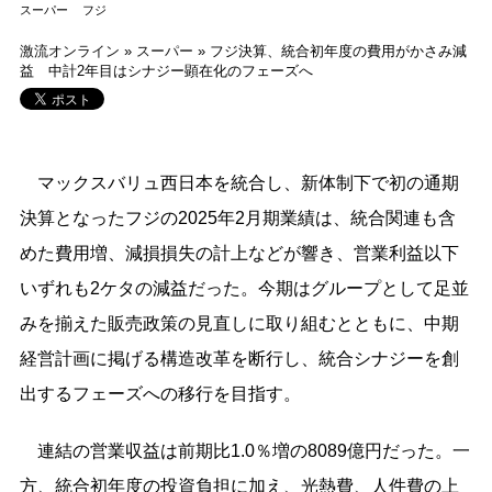
スーパー
フジ
激流オンライン
»
スーパー
»
フジ決算、統合初年度の費用がかさみ減
益 中計2年目はシナジー顕在化のフェーズへ
マックスバリュ西日本を統合し、新体制下で初の通期
決算となったフジの2025年2月期業績は、統合関連も含
めた費用増、減損損失の計上などが響き、営業利益以下
いずれも2ケタの減益だった。今期はグループとして足並
みを揃えた販売政策の見直しに取り組むとともに、中期
経営計画に掲げる構造改革を断行し、統合シナジーを創
出するフェーズへの移行を目指す。
連結の営業収益は前期比1.0％増の8089億円だった。一
方、統合初年度の投資負担に加え、光熱費、人件費の上