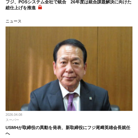
フジ、POSシステム全社で統合 26年度は統合課題解決に向けた
総仕上げを推進
ニュース
2026.04.08
スーパー
USMHが取締役の異動を発表、新取締役にフジ尾﨑英雄会長就任
へ