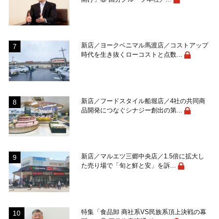
新店／ヨークベニマル馬渡店／コストアップ
時代を生き抜くローコストと点数...
新店／フードスタイル船堀店／4社の共同商
品開発につなぐシナジー創出の第...
新店／マルエツ三郷中央店／1.5倍に拡大し
た売り場で「旬と鮮と安」を訴...
特集「食品卸 商社系VS民族系頂上決戦の幕