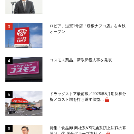
ロピア、滋賀1号店「彦根ナフコ店」を今秋
オープン
コスモス薬品、新取締役人事を発表
ドラッグストア最前線／2026年5月期決算分
析／コスト増を打ち返す収益...
特集「食品卸 商社系VS民族系頂上決戦の幕
開け」③ 国分グループ本社／...