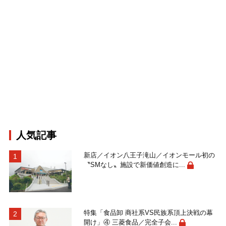
人気記事
新店／イオン八王子滝山／イオンモール初の
〝SMなし〟施設で新価値創造に...
特集「食品卸 商社系VS民族系頂上決戦の幕
開け」④ 三菱食品／完全子会...