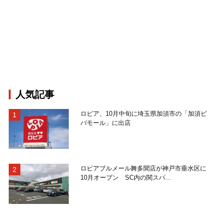
人気記事
ロピア、10月中旬に埼玉県加須市の「加須ビ
バモール」に出店
ロピアブルメール舞多聞店が神戸市垂水区に
10月オープン SC内の関スパ...