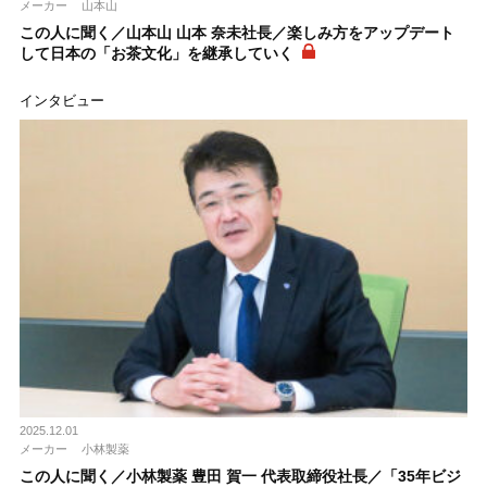
メーカー
山本山
この人に聞く／山本山 山本 奈未社長／楽しみ方をアップデート
して日本の「お茶文化」を継承していく
インタビュー
2025.12.01
メーカー
小林製薬
この人に聞く／小林製薬 豊田 賀一 代表取締役社長／「35年ビジ