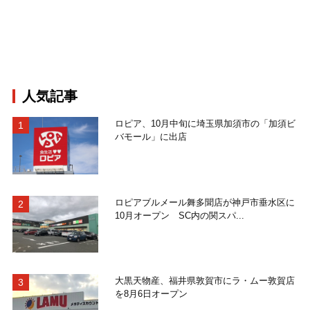
人気記事
ロピア、10月中旬に埼玉県加須市の「加須ビ
バモール」に出店
ロピアブルメール舞多聞店が神戸市垂水区に
10月オープン SC内の関スパ...
大黒天物産、福井県敦賀市にラ・ムー敦賀店
を8月6日オープン