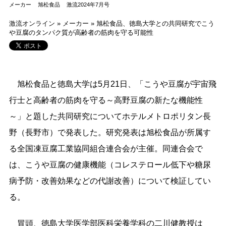
メーカー
旭松食品
激流2024年7月号
激流オンライン
»
メーカー
»
旭松食品、徳島大学との共同研究でこう
や豆腐のタンパク質が高齢者の筋肉を守る可能性
旭松食品と徳島大学は5月21日、「こうや豆腐が宇宙飛
行士と高齢者の筋肉を守る～高野豆腐の新たな機能性
～」と題した共同研究についてホテルメトロポリタン長
野（長野市）で発表した。研究発表は旭松食品が所属す
る全国凍豆腐工業協同組合連合会が主催。同連合会で
は、こうや豆腐の健康機能（コレステロール低下や糖尿
病予防・改善効果などの代謝改善）について検証してい
る。
冒頭、徳島大学医学部医科栄養学科の二川健教授は