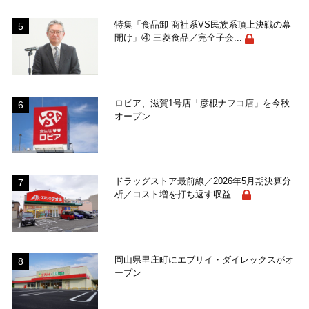
特集「食品卸 商社系VS民族系頂上決戦の幕
開け」④ 三菱食品／完全子会...
ロピア、滋賀1号店「彦根ナフコ店」を今秋
オープン
ドラッグストア最前線／2026年5月期決算分
析／コスト増を打ち返す収益...
岡山県里庄町にエブリイ・ダイレックスがオ
ープン