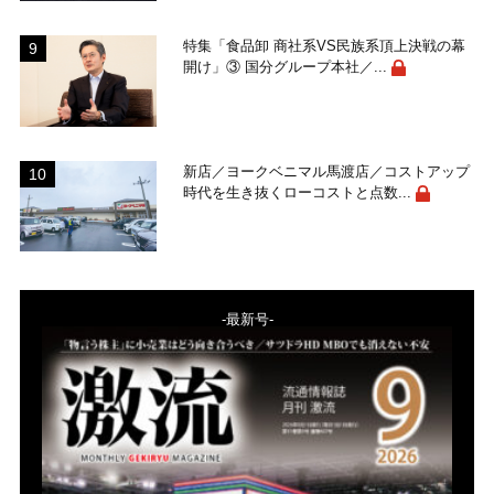
特集「食品卸 商社系VS民族系頂上決戦の幕
開け」③ 国分グループ本社／...
新店／ヨークベニマル馬渡店／コストアップ
時代を生き抜くローコストと点数...
-最新号-