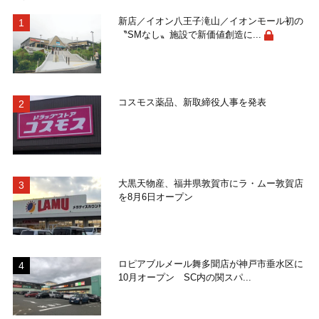
新店／イオン八王子滝山／イオンモール初の
〝SMなし〟施設で新価値創造に...
コスモス薬品、新取締役人事を発表
大黒天物産、福井県敦賀市にラ・ムー敦賀店
を8月6日オープン
ロピアブルメール舞多聞店が神戸市垂水区に
10月オープン SC内の関スパ...