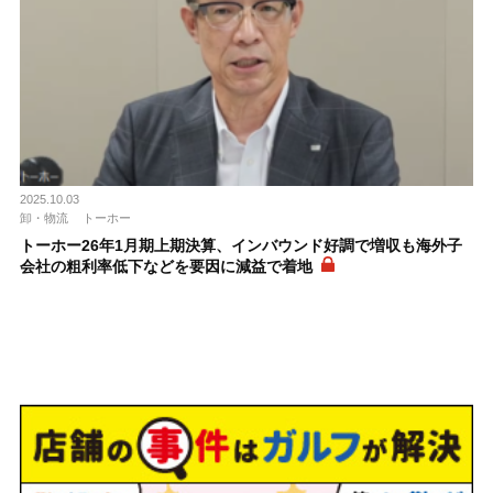
2025.10.03
卸・物流
トーホー
トーホー26年1月期上期決算、インバウンド好調で増収も海外子
会社の粗利率低下などを要因に減益で着地