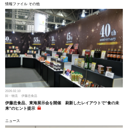
情報ファイル その他
2026.02.10
卸・物流
伊藤忠食品
伊藤忠食品、東海展示会を開催 刷新したレイアウトで”食の未
来”のヒント提示
ニュース