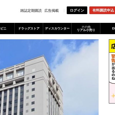
ログイン
有料購読申込
雑誌定期購読
広告掲載
その他
ンビニ
ドラッグストア
ディスカウンター
E
リアル小売り