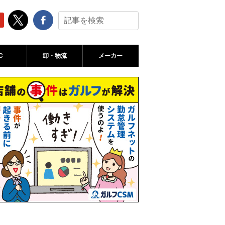
C
卸・物流
メーカー