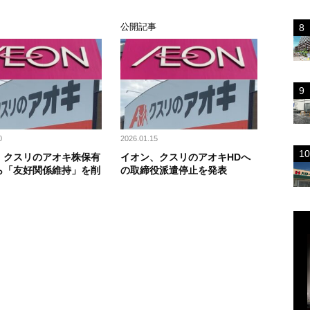
ス
公開記事
0
2026.01.15
、クスリのアオキ株保有
イオン、クスリのアオキHDへ
ら「友好関係維持」を削
の取締役派遣停止を発表