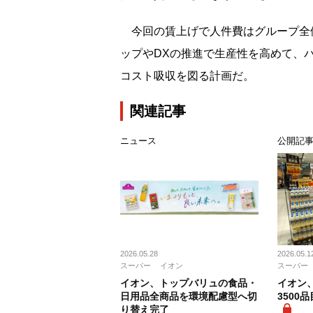
今回の賃上げで人件費はグループ全体
ップやDXの推進で生産性を高めて、
コスト吸収を図る計画だ。
関連記事
ニュース
公開記
2026.05.28
2026.05.1
スーパー
イオン
スーパー
イオン、トップバリュの食品・
イオン
日用品全商品を環境配慮型へ切
3500
り替え完了