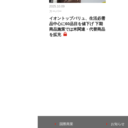
2025.10.09
スーパー
イオントップバリュ、生活必需
品中心に60品目を値下げ 下期
商品施策では米関連・代替商品
を拡充
国際商業
お知らせ