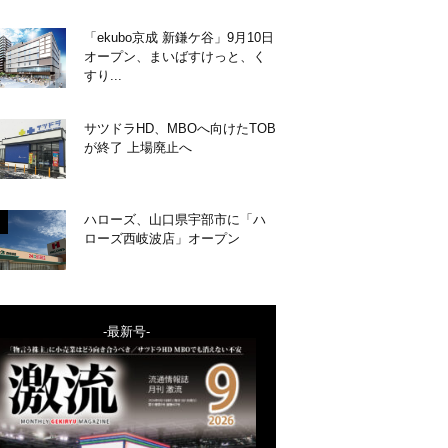
「ekubo京成 新鎌ケ谷」9月10日
オープン、まいばすけっと、く
すり...
サツドラHD、MBOへ向けたTOB
が終了 上場廃止へ
ハローズ、山口県宇部市に「ハ
ローズ西岐波店」オープン
-最新号-