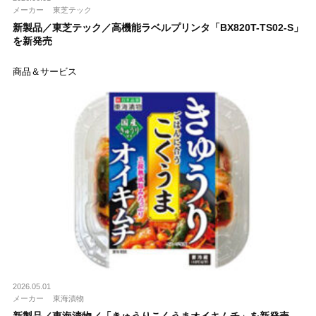
メーカー
東芝テック
新製品／東芝テック／高機能ラベルプリンタ「BX820T-TS02-S」
を新発売
商品＆サービス
2026.05.01
メーカー
東海漬物
新製品／東海漬物／「きゅうりこくうまオイキムチ」を新発売