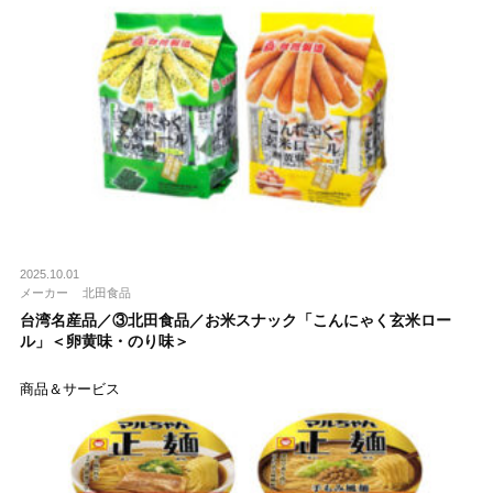
2025.10.01
メーカー
北田食品
台湾名産品／③北田食品／お米スナック「こんにゃく玄米ロー
ル」＜卵黄味・のり味＞
商品＆サービス