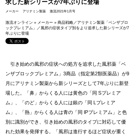
求した新シリーズが7年ぶりに登場
メーカー
アリナミン製薬
激流2021年1月号
激流オンライン
»
メーカー
»
商品戦略／アリナミン製薬「ベンザブロ
ックプレミアム」／風邪の症状タイプ別をより追求した新シリーズが7
年ぶりに登場
引き始めの風邪の症状への処方を追求した風邪薬「ベ
ンザブロックプレミアム」3商品（指定第2類医薬品）が9
月にアリナミン製薬から新シリーズとして7年ぶりに新登
場した。「鼻」からくる人には黄色の「同 Sプレミア
ム」、「のど」からくる人には銀の「同 Lプレミア
ム」、「熱」からくる人は青の「同 IPプレミアム」と色
別に識別ができ、引き始めの風邪のタイプに対応して優
れた効果を発揮する。「風邪は進行するほど症状が重く