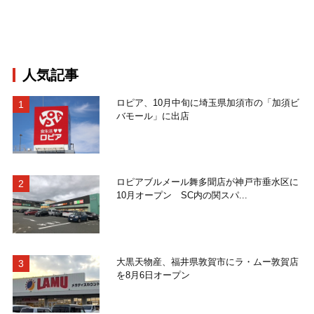
人気記事
ロピア、10月中旬に埼玉県加須市の「加須ビ
バモール」に出店
ロピアブルメール舞多聞店が神戸市垂水区に
10月オープン SC内の関スパ...
大黒天物産、福井県敦賀市にラ・ムー敦賀店
を8月6日オープン