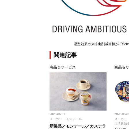
温室効果ガス排出削減目標が「Science
関連記事
商品＆サービス
商品＆
2026.06.01
2026.06.0
メーカー
モンテール
メーカー
日清食品
新製品／モンテール／カステラ