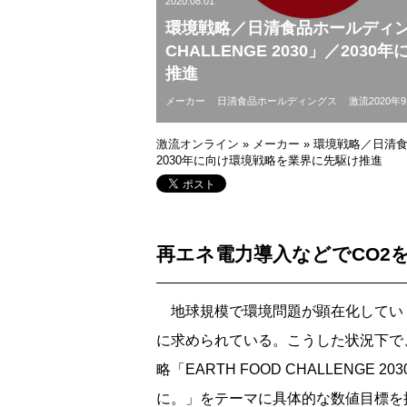
2020.08.01
環境戦略／日清食品ホールディング
CHALLENGE 2030」／20
推進
メーカー
日清食品ホールディングス
激流2020年
激流オンライン
»
メーカー
»
環境戦略／日清食品ホ
2030年に向け環境戦略を業界に先駆け推進
再エネ電力導入などでCO2を
地球規模で環境問題が顕在化してい
に求められている。こうした状況下で、
略「EARTH FOOD CHALLENG
に。」をテーマに具体的な数値目標を