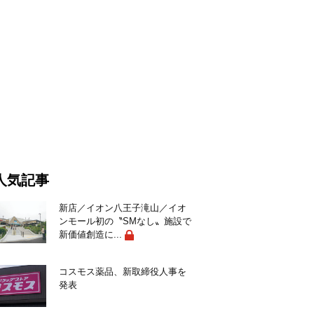
人気記事
新店／イオン八王子滝山／イオ
ンモール初の〝SMなし〟施設で
新価値創造に...
コスモス薬品、新取締役人事を
発表