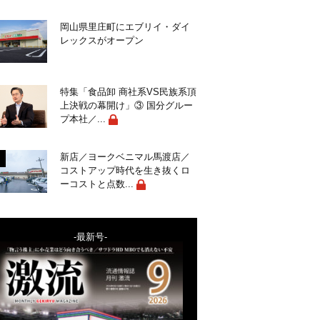
岡山県里庄町にエブリイ・ダイ
レックスがオープン
特集「食品卸 商社系VS民族系頂
上決戦の幕開け」③ 国分グルー
プ本社／...
新店／ヨークベニマル馬渡店／
コストアップ時代を生き抜くロ
ーコストと点数...
-最新号-