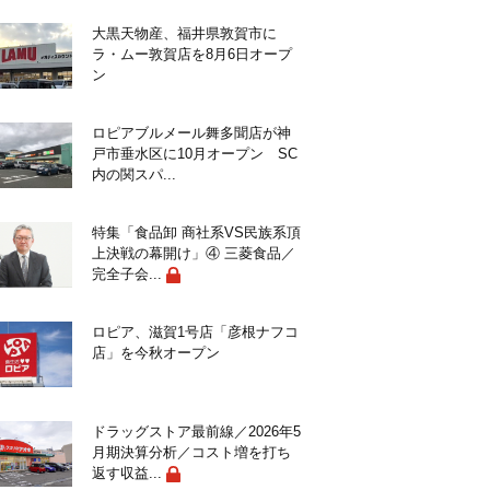
大黒天物産、福井県敦賀市に
ラ・ムー敦賀店を8月6日オープ
ン
ロピアブルメール舞多聞店が神
戸市垂水区に10月オープン SC
内の関スパ...
特集「食品卸 商社系VS民族系頂
上決戦の幕開け」④ 三菱食品／
完全子会...
ロピア、滋賀1号店「彦根ナフコ
店」を今秋オープン
ドラッグストア最前線／2026年5
月期決算分析／コスト増を打ち
返す収益...