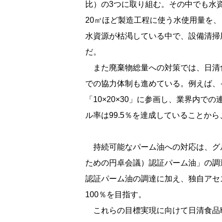
比）の3つに取り組む。その中でも水
20㎥ほど製造工程に使う水使用量を、
水資源が枯渇している中で、設備清掃
だ。
また廃棄物総量への対策では、日清
での協力体制も進めている。例えば、
「10×20×30」に参画し、業界内
ル率は99.5％を達成していることか
持続可能なパーム油への対応は、グル
ための円卓会議）認証パーム油」の調達
認証パーム油の調達に加え、独自アセ
100％を目指す。
これらの目標実現に向けて日清食品H