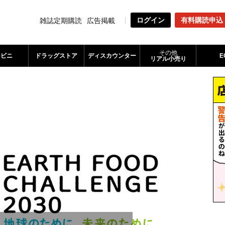
ログイン
有料購読申込
雑誌定期購読
広告掲載
その他
ンビニ
ドラッグストア
ディスカウンター
E
リアル小売り