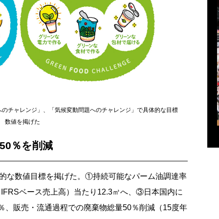
へのチャレンジ」、「気候変動問題へのチャレンジ」で具体的な目標
数値を掲げた
50％を削減
的な数値目標を掲げた。①持続可能なパーム油調達率
（IFRSベース売上高）当たり12.3㎥へ、③日本国内に
5％、販売・流通過程での廃棄物総量50％削減（15度年