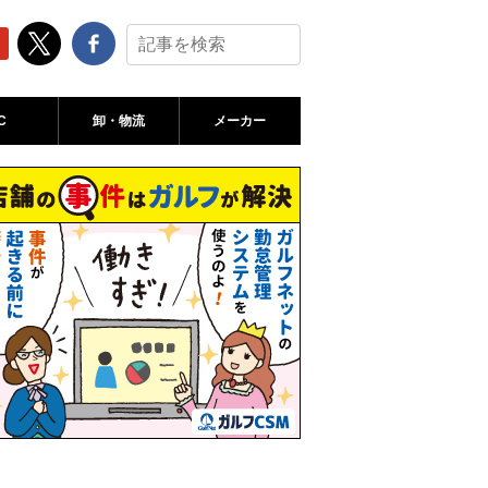
C
卸・物流
メーカー