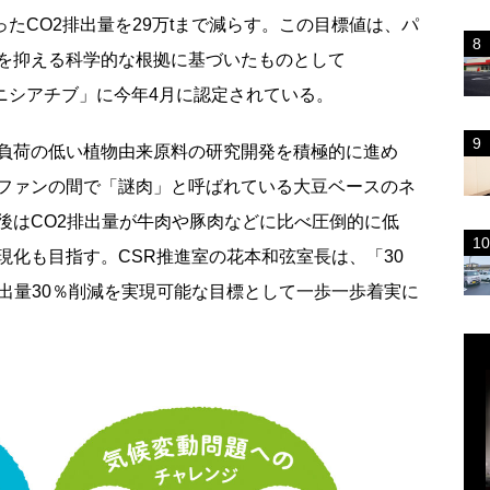
だったCO2排出量を29万tまで減らす。この目標値は、パ
を抑える科学的な根拠に基づいたものとして
（SBT） イニシアチブ」に今年4月に認定されている。
負荷の低い植物由来原料の研究開発を積極的に進め
ファンの間で「謎肉」と呼ばれている大豆ベースのネ
後はCO2排出量が牛肉や豚肉などに比べ圧倒的に低
現化も目指す。CSR推進室の花本和弦室長は、「30
出量30％削減を実現可能な目標として一歩一歩着実に