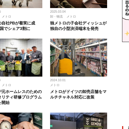
5
2025.03.04
メトロ
卸・物流
メトロ
の自社PBが着実に成
独メトロの子会社ディッシュが
カ国でシェア3割に
独自の小型決済端末を発売
4
2024.10.01
メトロ
メトロ
が元ホームレスのための
メトロがドイツの卸売店舗をマ
タリティ研修プログラム
ルチチャネル対応に改装
を開始