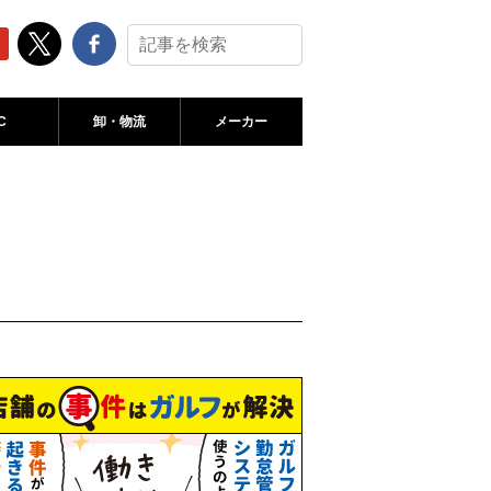
C
卸・物流
メーカー