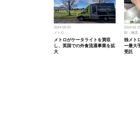
2024.09.03
2024.02.1
メトロ
卸・物流
メトロがケータライトを買収
独メト
し、英国での外食流通事業を拡
ー最大
大
受託