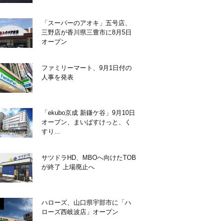
「スーパーのアオキ」五号店、
三野店が香川県三豊市に8月5日
オープン
ファミリーマート、9月1日付の
人事を発表
「ekubo京成 新鎌ケ谷」9月10日
オープン、まいばすけっと、く
すり...
サツドラHD、MBOへ向けたTOB
が終了 上場廃止へ
ハローズ、山口県宇部市に「ハ
ローズ西岐波店」オープン