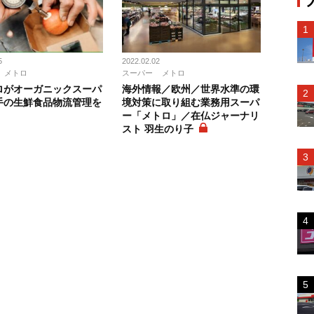
5
2022.02.02
メトロ
スーパー
メトロ
ロがオーガニックスーパ
海外情報／欧州／世界水準の環
手の生鮮食品物流管理を
境対策に取り組む業務用スーパ
ー「メトロ」／在仏ジャーナリ
スト 羽生のり子