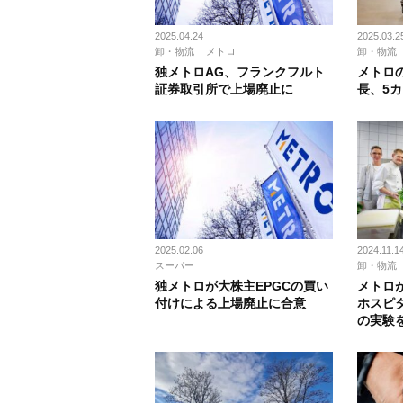
2025.04.24
2025.03.2
卸・物流
メトロ
卸・物流
独メトロAG、フランクフルト
メトロ
証券取引所で上場廃止に
長、5
2025.02.06
2024.11.1
スーパー
卸・物流
独メトロが大株主EPGCの買い
メトロ
付けによる上場廃止に合意
ホスピ
の実験