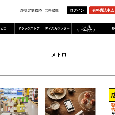
ログイン
有料購読申込
雑誌定期購読
広告掲載
その他
ンビニ
ドラッグストア
ディスカウンター
E
リアル小売り
メトロ