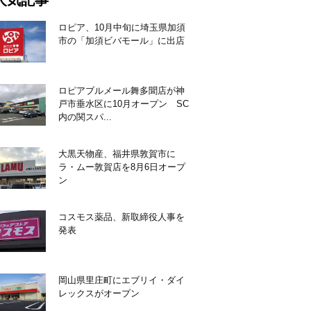
人気記事
ロピア、10月中旬に埼玉県加須
市の「加須ビバモール」に出店
ロピアブルメール舞多聞店が神
戸市垂水区に10月オープン SC
内の関スパ...
大黒天物産、福井県敦賀市に
ラ・ムー敦賀店を8月6日オープ
ン
コスモス薬品、新取締役人事を
発表
岡山県里庄町にエブリイ・ダイ
レックスがオープン