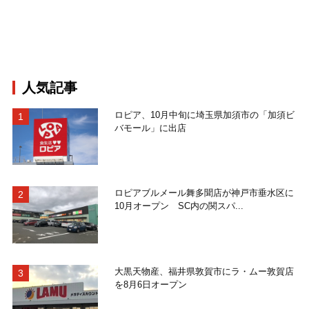
人気記事
ロピア、10月中旬に埼玉県加須市の「加須ビ
バモール」に出店
ロピアブルメール舞多聞店が神戸市垂水区に
10月オープン SC内の関スパ...
大黒天物産、福井県敦賀市にラ・ムー敦賀店
を8月6日オープン