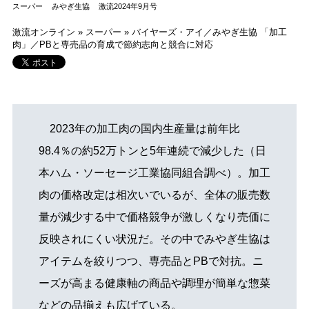
スーパー
みやぎ生協
激流2024年9月号
激流オンライン
»
スーパー
»
バイヤーズ・アイ／みやぎ生協 「加工
肉」／PBと専売品の育成で節約志向と競合に対応
2023年の加工肉の国内生産量は前年比
98.4％の約52万トンと5年連続で減少した（日
本ハム・ソーセージ工業協同組合調べ）。加工
肉の価格改定は相次いでいるが、全体の販売数
量が減少する中で価格競争が激しくなり売価に
反映されにくい状況だ。その中でみやぎ生協は
アイテムを絞りつつ、専売品とPBで対抗。ニ
ーズが高まる健康軸の商品や調理が簡単な惣菜
などの品揃えも広げている。