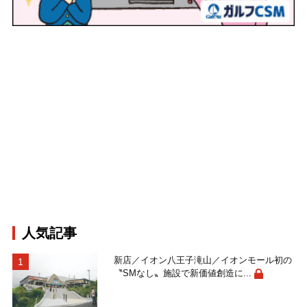
人気記事
新店／イオン八王子滝山／イオンモール初の
〝SMなし〟施設で新価値創造に...