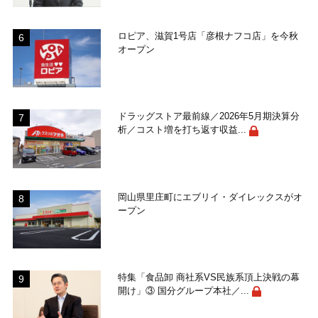
ロピア、滋賀1号店「彦根ナフコ店」を今秋
オープン
ドラッグストア最前線／2026年5月期決算分
析／コスト増を打ち返す収益...
岡山県里庄町にエブリイ・ダイレックスがオ
ープン
特集「食品卸 商社系VS民族系頂上決戦の幕
開け」③ 国分グループ本社／...