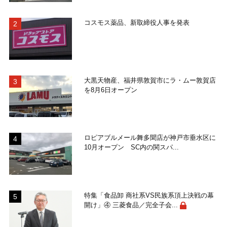
コスモス薬品、新取締役人事を発表
大黒天物産、福井県敦賀市にラ・ムー敦賀店
を8月6日オープン
ロピアブルメール舞多聞店が神戸市垂水区に
10月オープン SC内の関スパ...
特集「食品卸 商社系VS民族系頂上決戦の幕
開け」④ 三菱食品／完全子会...