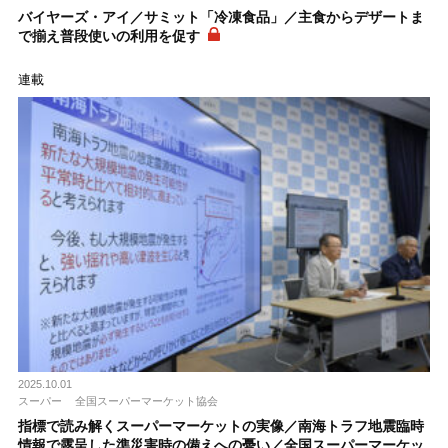
バイヤーズ・アイ／サミット「冷凍食品」／主食からデザートま
で揃え普段使いの利用を促す
連載
2025.10.01
スーパー
全国スーパーマーケット協会
指標で読み解くスーパーマーケットの実像／南海トラフ地震臨時
情報で露呈した準災害時の備えへの憂い／全国スーパーマーケッ