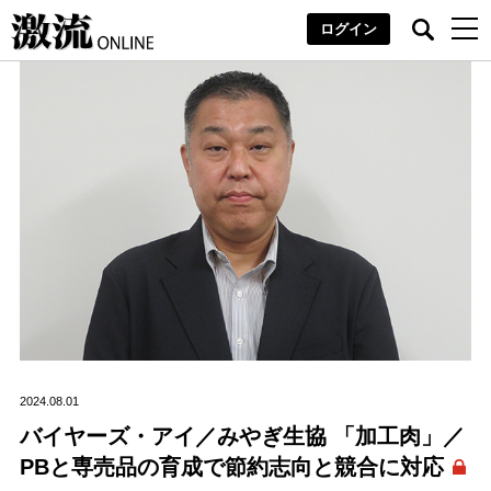
ログイン
2024.08.01
バイヤーズ・アイ／みやぎ生協 「加工肉」／
PBと専売品の育成で節約志向と競合に対応