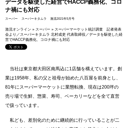
データを駆使した経営でHACCP義務化、コロ
ナ禍にも対応
スーパー
スーパーキタムラ
激流2021年5月号
激流オンライン
»
スーパー
»
スーパーマーケット統計調査 記者発表
会より／スーパーキタムラ 北村成吏 代表取締役／データを駆使した経
営でHACCP義務化、コロナ禍にも対応
当社は東京都大田区南馬込に1店舗を構えています。創
業は1958年、私の父と祖母が始めた八百屋を前身とし、
81年にスーパーマーケットに業態転換、現在は200坪の
売り場で生鮮、惣菜、寿司、ベーカリーなどを全て直営
で扱っています。
私ども、差別化のために継続的に行っていることが二