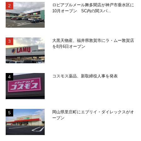
ロピアブルメール舞多聞店が神戸市垂水区に
10月オープン SC内の関スパ...
大黒天物産、福井県敦賀市にラ・ムー敦賀店
を8月6日オープン
コスモス薬品、新取締役人事を発表
岡山県里庄町にエブリイ・ダイレックスがオ
ープン