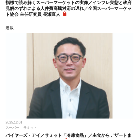
指標で読み解くスーパーマーケットの実像／インフレ実態と政府
見解のずれによる人件費高騰対応の遅れ／全国スーパーマーケッ
ト協会 主任研究員 長瀬直人
連載
2025.12.01
スーパー
サミット
バイヤーズ・アイ／サミット「冷凍食品」／主食からデザートま