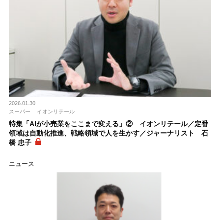
2026.01.30
スーパー
イオンリテール
特集「AIが小売業をここまで変える」② イオンリテール／定番
領域は自動化推進、戦略領域で人を生かす／ジャーナリスト 石
橋 忠子
ニュース