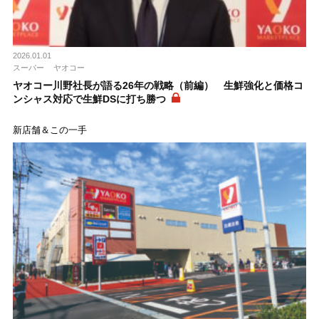
2026.01.01
スーパー
ヤオコー
ヤオコー川野社長が語る26年の戦略（前編） 生鮮強化と価格コ
ンシャス対応で生鮮DSに打ち勝つ
新店舗＆この一手