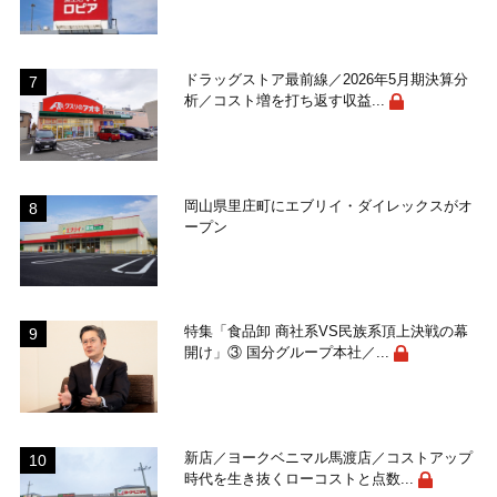
ドラッグストア最前線／2026年5月期決算分
析／コスト増を打ち返す収益...
岡山県里庄町にエブリイ・ダイレックスがオ
ープン
特集「食品卸 商社系VS民族系頂上決戦の幕
開け」③ 国分グループ本社／...
新店／ヨークベニマル馬渡店／コストアップ
時代を生き抜くローコストと点数...