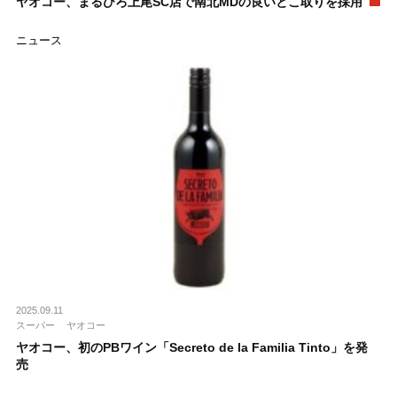
ヤオコー、まるひろ上尾SC店で南北MDの良いとこ取りを採用
ニュース
2025.09.11
スーパー
ヤオコー
ヤオコー、初のPBワイン「Secreto de la Familia Tinto」を発
売