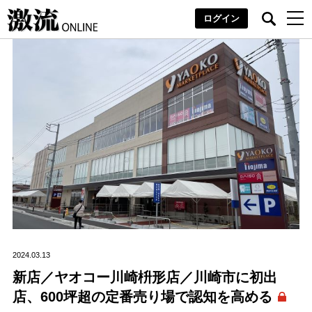
ログイン
2024.03.13
新店／ヤオコー川崎枡形店／川崎市に初出
店、600坪超の定番売り場で認知を高める