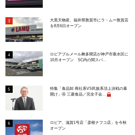
大黒天物産、福井県敦賀市にラ・ムー敦賀店
を8月6日オープン
ロピアブルメール舞多聞店が神戸市垂水区に
10月オープン SC内の関スパ...
特集「食品卸 商社系VS民族系頂上決戦の幕
開け」④ 三菱食品／完全子会...
ロピア、滋賀1号店「彦根ナフコ店」を今秋
オープン