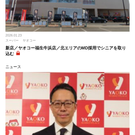
2026.01.23
スーパー
ヤオコー
新店／ヤオコー福生牛浜店／北エリアのMD採用でシニアを取り
込む
ニュース