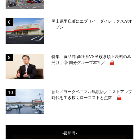
岡山県里庄町にエブリイ・ダイレックスがオ
ープン
特集「食品卸 商社系VS民族系頂上決戦の幕
開け」③ 国分グループ本社／...
新店／ヨークベニマル馬渡店／コストアップ
時代を生き抜くローコストと点数...
-最新号-