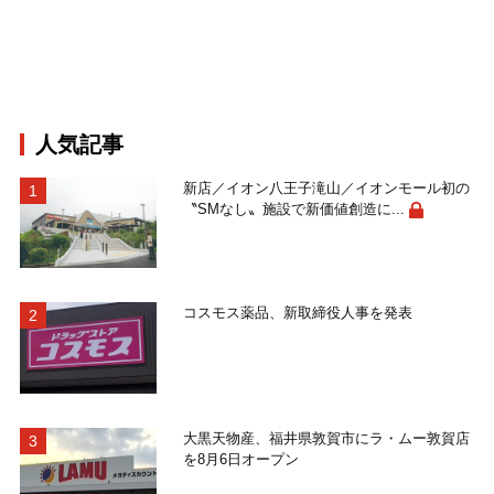
人気記事
新店／イオン八王子滝山／イオンモール初の
〝SMなし〟施設で新価値創造に...
コスモス薬品、新取締役人事を発表
大黒天物産、福井県敦賀市にラ・ムー敦賀店
を8月6日オープン