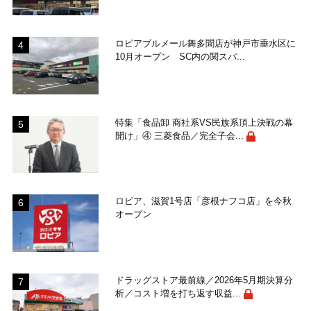
ロピアブルメール舞多聞店が神戸市垂水区に
10月オープン SC内の関スパ...
特集「食品卸 商社系VS民族系頂上決戦の幕
開け」④ 三菱食品／完全子会...
ロピア、滋賀1号店「彦根ナフコ店」を今秋
オープン
ドラッグストア最前線／2026年5月期決算分
析／コスト増を打ち返す収益...