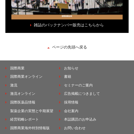
雑誌のバックナンバー販売はこちらから
ページの先頭へ戻る
国際商業
お知らせ
国際商業オンライン
書籍
激流
セミナーのご案内
激流オンライン
広告掲載につきまして
国際医薬品情報
採用情報
製薬企業の実態と中期展望
会社案内
経営戦略レポート
本誌購読のお申込み
国際商業海外特別情報版
お問い合わせ