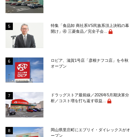
特集「食品卸 商社系VS民族系頂上決戦の幕
開け」④ 三菱食品／完全子会...
ロピア、滋賀1号店「彦根ナフコ店」を今秋
オープン
ドラッグストア最前線／2026年5月期決算分
析／コスト増を打ち返す収益...
岡山県里庄町にエブリイ・ダイレックスがオ
ープン