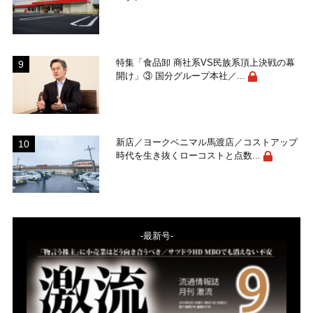
特集「食品卸 商社系VS民族系頂上決戦の幕
開け」③ 国分グループ本社／...
新店／ヨークベニマル馬渡店／コストアップ
時代を生き抜くローコストと点数...
-最新号-