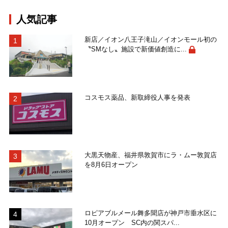
人気記事
新店／イオン八王子滝山／イオンモール初の
〝SMなし〟施設で新価値創造に...
コスモス薬品、新取締役人事を発表
大黒天物産、福井県敦賀市にラ・ムー敦賀店
を8月6日オープン
ロピアブルメール舞多聞店が神戸市垂水区に
10月オープン SC内の関スパ...