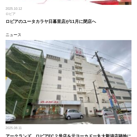
2025.10.12
ロピア
ロピアのユータカラヤ日暮里店が11月に閉店へ
ニュース
2025.08.11
アークランズ、ロピアFC２号店を元ヨーカドー丸大新潟店跡地に