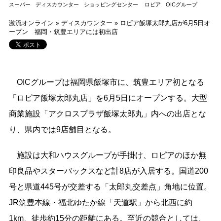
スーパー
ディスカウンター
ショッピングセンター
ロピア
OICグループ
激流オンライン
»
ディスカウンター
»
ロピア飯塚太郎丸店が6月5日オ
ープン 福岡・筑豊エリアには初出店
OICグループは福岡県飯塚市に、筑豊エリア初となる
「ロピア飯塚太郎丸店」を6月5日にオープンする。大型
商業施設「アクロスプラザ飯塚太郎丸」内への出店とな
り、県内では9店舗目となる。
施設は大和ハウスグループが手掛け、ロピアのほか無
印良品やスターバックスなど計8店が入居する。国道200
号と県道445号が交差する「太郎丸交差点」角地に位置。
JR筑豊本線・福北ゆたか線「天道駅」から北西に約
1km、徒歩約15分の距離にある。至近の競合としては、