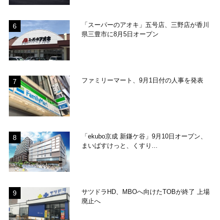
「スーパーのアオキ」五号店、三野店が香川
県三豊市に8月5日オープン
ファミリーマート、9月1日付の人事を発表
「ekubo京成 新鎌ケ谷」9月10日オープン、
まいばすけっと、くすり...
サツドラHD、MBOへ向けたTOBが終了 上場
廃止へ