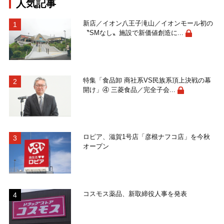
人気記事
新店／イオン八王子滝山／イオンモール初の
〝SMなし〟施設で新価値創造に...
特集「食品卸 商社系VS民族系頂上決戦の幕
開け」④ 三菱食品／完全子会...
ロピア、滋賀1号店「彦根ナフコ店」を今秋
オープン
コスモス薬品、新取締役人事を発表