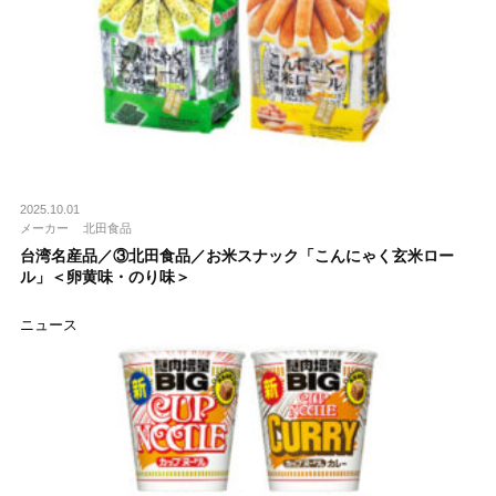
2025.10.01
メーカー
北田食品
台湾名産品／③北田食品／お米スナック「こんにゃく玄米ロー
ル」＜卵黄味・のり味＞
ニュース