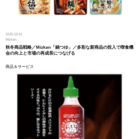
2025.10.01
Mizkan
秋冬商品戦略／Mizkan「鍋つゆ」／多彩な新商品の投入で喫食機
会の向上と市場の再成長につなげる
商品＆サービス