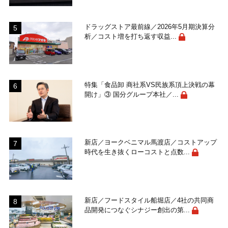
ドラッグストア最前線／2026年5月期決算分
析／コスト増を打ち返す収益...
特集「食品卸 商社系VS民族系頂上決戦の幕
開け」③ 国分グループ本社／...
新店／ヨークベニマル馬渡店／コストアップ
時代を生き抜くローコストと点数...
新店／フードスタイル船堀店／4社の共同商
品開発につなぐシナジー創出の第...