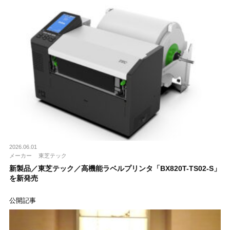
2026.06.01
メーカー
東芝テック
新製品／東芝テック／高機能ラベルプリンタ「BX820T-TS02-S」
を新発売
公開記事