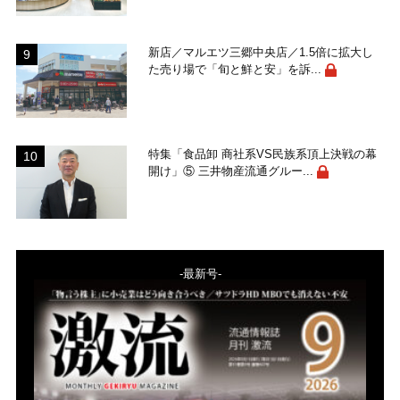
新店／マルエツ三郷中央店／1.5倍に拡大し
た売り場で「旬と鮮と安」を訴...
特集「食品卸 商社系VS民族系頂上決戦の幕
開け」⑤ 三井物産流通グルー...
-最新号-