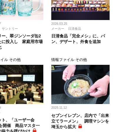
7
2026.03.25
サントリー
メーカー
日清食品
リー、翠ジンソーダ缶2
日清食品「完全メシ」に、パ
たに投入し 家庭用市場
ン、デザート、外食を追加
化
イル その他
情報ファイル その他
9
2025.11.12
ト
セブンイレブン、店内で「出来
ット、「ユーザー会
立てラーメン」 調理マシンを
」を開催 商品マスタ一
埼玉から拡大
の協力を呼びかけ