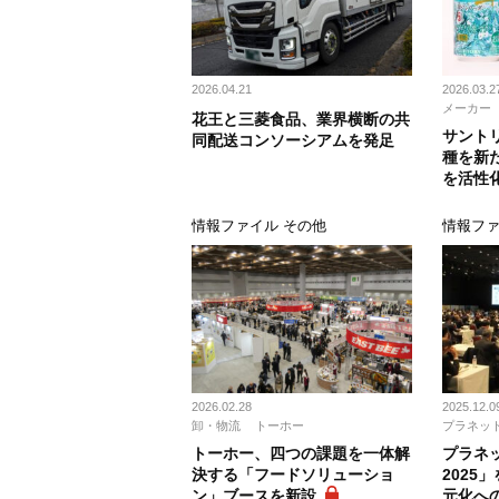
2026.04.21
2026.03.2
メーカー
花王と三菱食品、業界横断の共
サント
同配送コンソーシアムを発足
種を新
を活性
情報ファイル その他
情報ファ
2026.02.28
2025.12.0
卸・物流
トーホー
プラネッ
トーホー、四つの課題を一体解
プラネ
決する「フードソリューショ
2025
ン」ブースを新設
元化へ