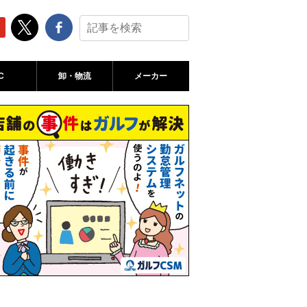
C
卸・物流
メーカー