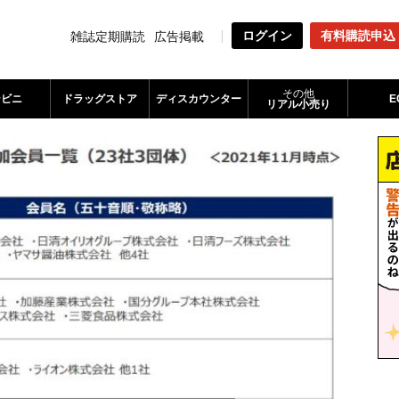
ログイン
有料購読申込
雑誌定期購読
広告掲載
その他
ンビニ
ドラッグストア
ディスカウンター
E
リアル小売り