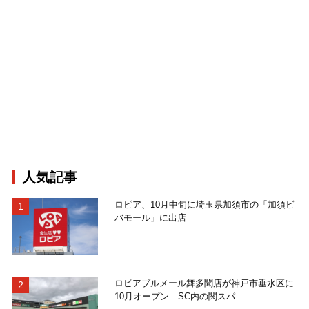
人気記事
ロピア、10月中旬に埼玉県加須市の「加須ビ
バモール」に出店
ロピアブルメール舞多聞店が神戸市垂水区に
10月オープン SC内の関スパ...