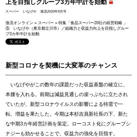
上を目指しグループ3カ年中計を始動
スーパー
いなげや
激流2020年9月号
激流オンライン
»
スーパー
»
特集「食品スーパー20社の経営戦略 」
⑤ いなげや（東京都立川市）／組織力と収益力向上を目指しグルー
プ3カ年中計を始動
新型コロナを契機に大変革のチャンス
いなげやがこの数年の課題だった収益基盤の確立に、
本腰を入れる。前期は減益見通しの崖っぷちに立たされ
ていたが、新型コロナウイルスの影響による特需で一
転、増益を果たした。今期は本杉吉員新社長の下、新た
な中期3カ年経営計画を策定。ローコスト化にグループシ
ナジーも効かせることで、収益力の強化を目指す。