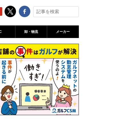
C
卸・物流
メーカー