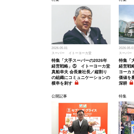
2026.05.01
2026.05.0
スーパー
イトーヨーカ堂
スーパー
特集「大手スーパーの2026年
特集「大
経営戦略」⑤ イトーヨーカ堂
経営戦
真船幸夫 会長兼社長／縦割り
ヨーカ
の組織にコミュニケーションの
価値を
横串を刺す
深耕
公開記事
特集