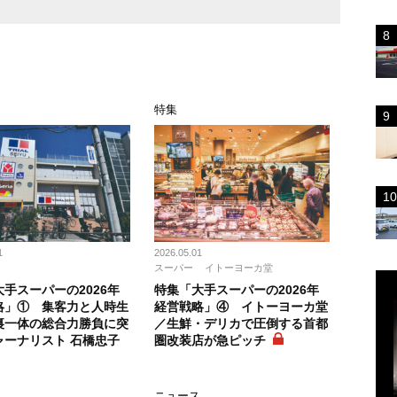
特集
1
2026.05.01
スーパー
イトーヨーカ堂
手スーパーの2026年
特集「大手スーパーの2026年
略」① 集客力と人時生
経営戦略」④ イトーヨーカ堂
裏一体の総合力勝負に突
／生鮮・デリカで圧倒する首都
ャーナリスト 石橋忠子
圏改装店が急ピッチ
ニュース