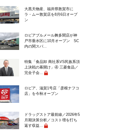
大黒天物産、福井県敦賀市に
ラ・ムー敦賀店を8月6日オープ
ン
ロピアブルメール舞多聞店が神
戸市垂水区に10月オープン SC
内の関スパ...
特集「食品卸 商社系VS民族系頂
上決戦の幕開け」④ 三菱食品／
完全子会...
ロピア、滋賀1号店「彦根ナフコ
店」を今秋オープン
ドラッグストア最前線／2026年5
月期決算分析／コスト増を打ち
返す収益...