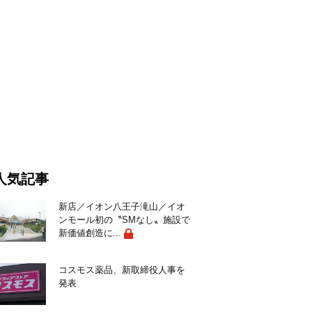
人気記事
新店／イオン八王子滝山／イオ
ンモール初の〝SMなし〟施設で
新価値創造に...
コスモス薬品、新取締役人事を
発表