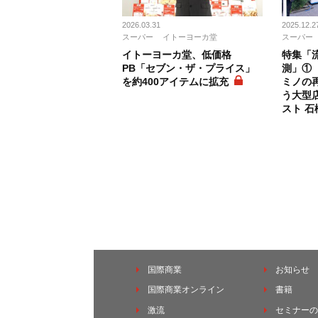
2026.03.31
2025.12.2
スーパー
イトーヨーカ堂
スーパー
イトーヨーカ堂、低価格
特集「流
PB「セブン・ザ・プライス」
測」①
を約400アイテムに拡充
ミノの
う大型
スト 石
国際商業
お知らせ
国際商業オンライン
書籍
激流
セミナーの