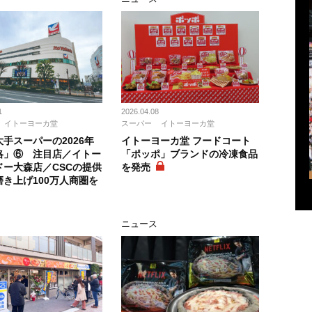
1
2026.04.08
イトーヨーカ堂
スーパー
イトーヨーカ堂
手スーパーの2026年
イトーヨーカ堂 フードコート
略」⑥ 注目店／イトー
「ポッポ」ブランドの冷凍食品
ドー大森店／CSCの提供
を発売
磨き上げ100万人商圏を
ニュース