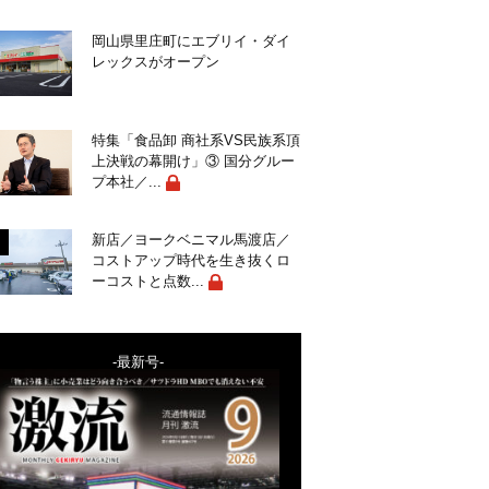
岡山県里庄町にエブリイ・ダイ
レックスがオープン
特集「食品卸 商社系VS民族系頂
上決戦の幕開け」③ 国分グルー
プ本社／...
新店／ヨークベニマル馬渡店／
コストアップ時代を生き抜くロ
ーコストと点数...
-最新号-