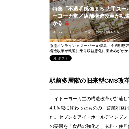
2020.05.01
特集「不透明感強まる 大手スーパ
ーヨーカ堂／店舗構造改革が軌
かる
スーパー
イトーヨーカ堂
激流2020年6月号
激流オンライン
»
スーパー
»
特集「不透明感強
構造改革が軌道に乗り収益悪化に歯止めがかか
駅前多層階の旧来型GMS改
イトーヨーカ堂の構造改革が加速して
4.1％減に終わったものの、営業利益
た。セブン＆アイ・ホールディングス
の要因を「食品の強化と、衣料・住居