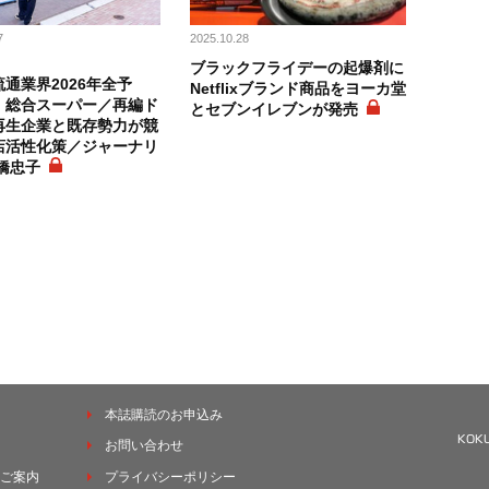
7
2025.10.28
ブラックフライデーの起爆剤に
通業界2026年全予
Netflixブランド商品をヨーカ堂
 総合スーパー／再編ド
とセブンイレブンが発売
再生企業と既存勢力が競
店活性化策／ジャーナリ
橋忠子
本誌購読のお申込み
お問い合わせ
ご案内
プライバシーポリシー