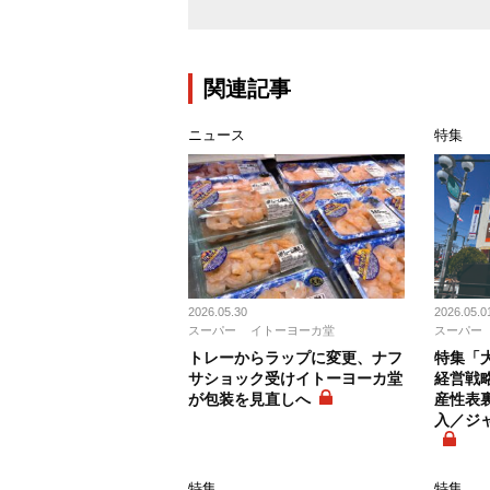
関連記事
ニュース
特集
2026.05.30
2026.05.0
スーパー
イトーヨーカ堂
スーパー
トレーからラップに変更、ナフ
特集「大
サショック受けイトーヨーカ堂
経営戦
が包装を見直しへ
産性表
入／ジ
特集
特集