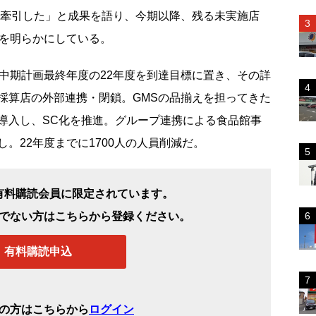
を牽引した」と成果を語り、今期以降、残る未実施店
針を明らかにしている。
中期計画最終年度の22年度を到達目標に置き、その詳
採算店の外部連携・閉鎖。GMSの品揃えを担ってきた
導入し、SC化を推進。グループ連携による食品館事
。22年度までに1700人の人員削減だ。
有料購読会員に限定されています。
でない方はこちらから登録ください。
有料購読申込
の方はこちらから
ログイン