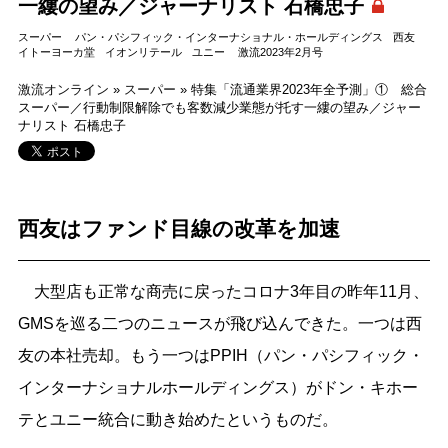
一縷の望み／ジャーナリスト 石橋忠子
スーパー
パン・パシフィック・インターナショナル・ホールディングス
西友
イトーヨーカ堂
イオンリテール
ユニー
激流2023年2月号
激流オンライン
»
スーパー
»
特集「流通業界2023年全予測」① 総合
スーパー／行動制限解除でも客数減少業態が托す一縷の望み／ジャー
ナリスト 石橋忠子
西友はファンド目線の改革を加速
大型店も正常な商売に戻ったコロナ3年目の昨年11月、
GMSを巡る二つのニュースが飛び込んできた。一つは西
友の本社売却。もう一つはPPIH（パン・パシフィック・
インターナショナルホールディングス）がドン・キホー
テとユニー統合に動き始めたというものだ。