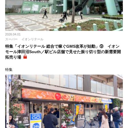
2026.04.01
スーパー
イオンリテール
特集「イオンリテール 総合で稼ぐGMS改革が始動」⑨ イオン
モール津田沼South／駅ビル店舗で見せた振り切り型の新需要開
拓売り場
特集