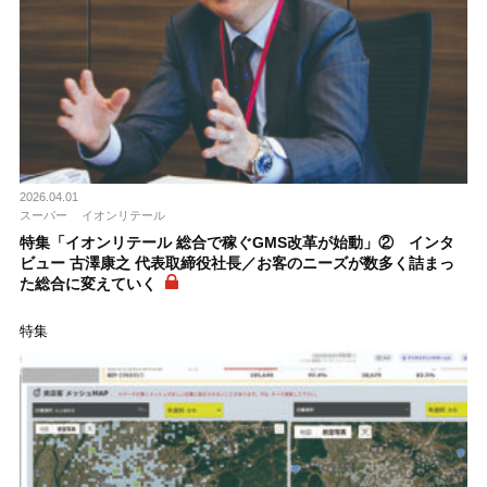
2026.04.01
スーパー
イオンリテール
特集「イオンリテール 総合で稼ぐGMS改革が始動」② インタ
ビュー 古澤康之 代表取締役社長／お客のニーズが数多く詰まっ
た総合に変えていく
特集