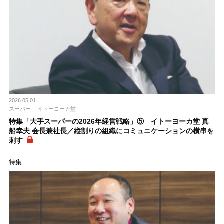
2026.05.01
スーパー
イトーヨーカ堂
特集「大手スーパーの2026年経営戦略」⑤ イトーヨーカ堂 真
船幸夫 会長兼社長／縦割りの組織にコミュニケーションの横串を
刺す
特集