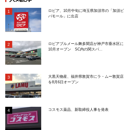
ロピア、10月中旬に埼玉県加須市の「加須ビ
バモール」に出店
ロピアブルメール舞多聞店が神戸市垂水区に
10月オープン SC内の関スパ...
大黒天物産、福井県敦賀市にラ・ムー敦賀店
を8月6日オープン
コスモス薬品、新取締役人事を発表