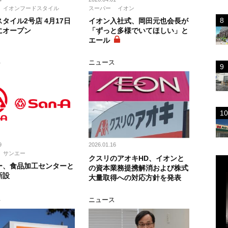
イオンフードスタイル
スーパー
イオン
タイル2号店 4月17日
イオン入社式、岡田元也会長が
にオープン
「ずっと多様でいてほしい」と
エール
事
ニュース
9
2026.01.16
サンエー
クスリのアオキHD、イオンと
ー、食品加工センターと
の資本業務提携解消および株式
新設
大量取得への対応方針を発表
事
ニュース