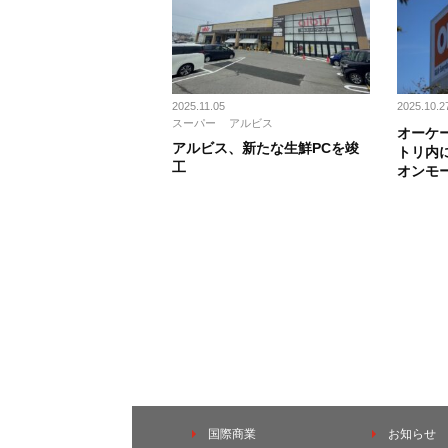
2025.11.05
2025.10.2
スーパー
アルビス
オーケ
アルビス、新たな生鮮PCを竣
トリ内
工
オンモ
国際商業
お知らせ