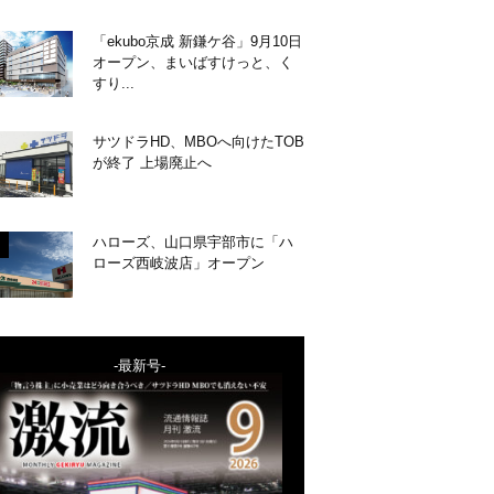
「ekubo京成 新鎌ケ谷」9月10日
オープン、まいばすけっと、く
すり...
サツドラHD、MBOへ向けたTOB
が終了 上場廃止へ
ハローズ、山口県宇部市に「ハ
ローズ西岐波店」オープン
-最新号-