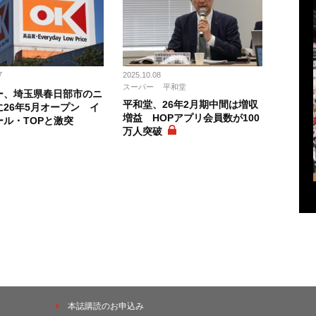
7
2025.10.08
スーパー
平和堂
ー、埼玉県春日部市のニ
平和堂、26年2月期中間は増収
に26年5月オープン イ
増益 HOPアプリ会員数が100
ール・TOPと激突
万人突破
本誌購読のお申込み