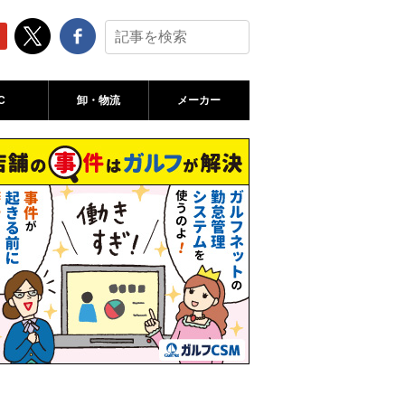
C
卸・物流
メーカー