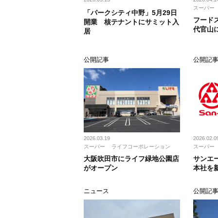
スーパー
「パークシティ中野」5月29日
フードス
開業 核テナントにサミット入
代官山
居
公開記事
公開記
2026.03.19
2026.02.0
スーパー
ライフコーポレーション
スーパー
大阪吹田市にライフ緑地公園店
サンエ
がオープン
本社を
ニュース
公開記