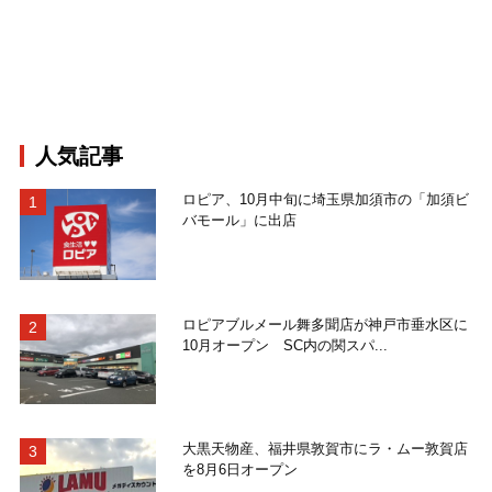
人気記事
ロピア、10月中旬に埼玉県加須市の「加須ビ
バモール」に出店
ロピアブルメール舞多聞店が神戸市垂水区に
10月オープン SC内の関スパ...
大黒天物産、福井県敦賀市にラ・ムー敦賀店
を8月6日オープン